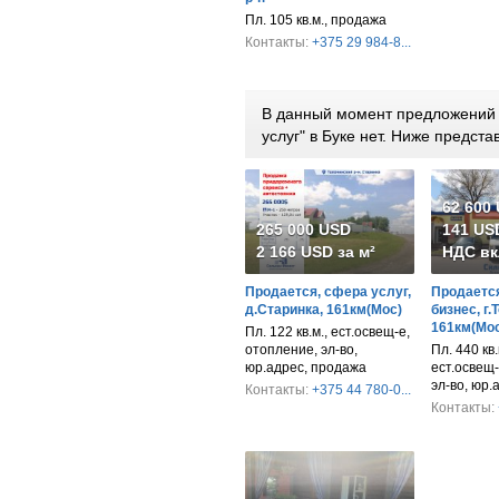
Пл. 105 кв.м., продажа
Контакты:
+375 29 984-8...
В данный момент предложений 
услуг" в Буке нет. Ниже предс
62 600
265 000 USD
141 USD
2 166 USD за м²
НДС вк
Продается, сфера услуг,
Продается
д.Старинка, 161км(Мос)
бизнес, г.
161км(Мос
Пл. 122 кв.м., ест.освещ-е,
отопление, эл-во,
Пл. 440 кв.м
юр.адрес, продажа
ест.освещ-
эл-во, юр.
Контакты:
+375 44 780-0...
Контакты: