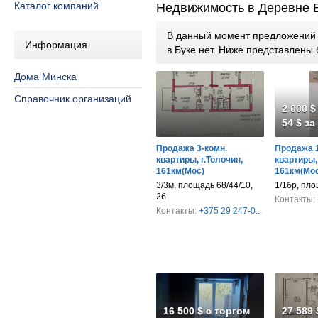
Каталог компаний
Недвижимость в Деревне 
В данный момент предложений п
Информация
в Буке нет. Ниже представлен
Дома Минска
Справочник организаций
2 000 $
54 $ за
Продажа 3-комн.
Продажа 1
квартиры, г.Толочин,
квартиры, 
161км(Мос)
161км(Мос
3/3м, площадь 68/44/10,
1/1бр, пло
2б
Контакты:
Контакты:
+375 29 247-0...
16 500 $ с торгом
27 589 