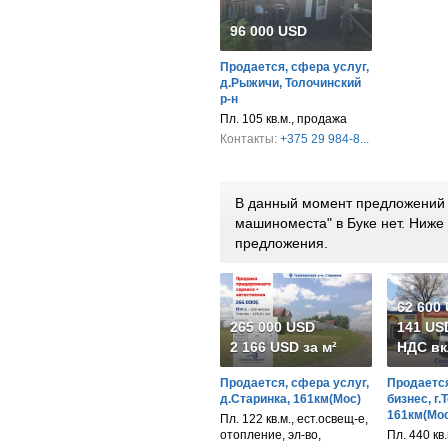
96 000 USD
Продается, сфера услуг,
д.Рыжичи, Толочинский
р-н
Пл. 105 кв.м., продажа
Контакты:
+375 29 984-8...
В данный момент предложений п
машиноместа" в Буке нет. Ниж
предложения.
62 600
265 000 USD
141 USD
2 166 USD за м²
НДС вк
Продается, сфера услуг,
Продается
д.Старинка, 161км(Мос)
бизнес, г.
161км(Мос
Пл. 122 кв.м., ест.освещ-е,
отопление, эл-во,
Пл. 440 кв.м