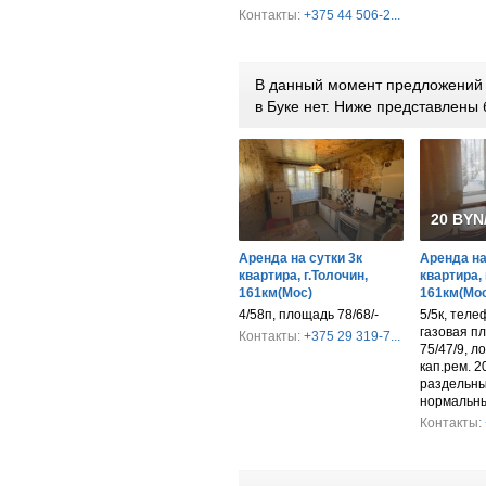
Контакты:
+375 44 506-2...
В данный момент предложений п
в Буке нет. Ниже представлен
20 BYN
Аренда на сутки 3к
Аренда на
квартира, г.Толочин,
квартира, 
161км(Мос)
161км(Мос
4/58п, площадь 78/68/-
5/5к, теле
газовая п
Контакты:
+375 29 319-7...
75/47/9, л
кап.рем. 20
раздельны
нормальн
Контакты: