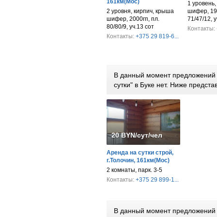
161км(Мос)
1 уровень,
2 уровня, кирпич, крыша
шифер, 195
шифер, 2000гп, пл.
71/47/12, у
80/80/9, уч.13 сот
Контакты:
Контакты:
+375 29 819-6...
В данный момент предложений 
сутки" в Буке нет. Ниже предс
20 BYN/сут/чел
Аренда на сутки строй,
г.Толочин, 161км(Мос)
2 комнаты, парк. 3-5
Контакты:
+375 29 899-1...
В данный момент предложений 