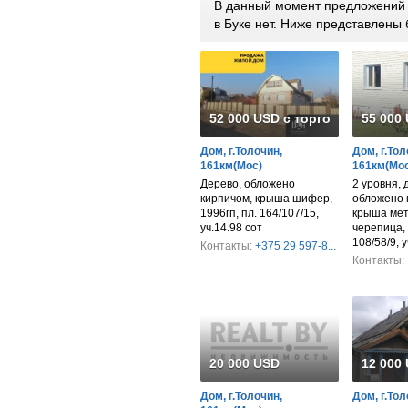
В данный момент предложений п
в Буке нет. Ниже представлен
52 000 USD с торгом
55 000
Дом, г.Толочин,
Дом, г.Тол
161км(Мос)
161км(Мос
Дерево, обложено
2 уровня, 
кирпичом, крыша шифер,
обложено 
1996гп, пл. 164/107/15,
крыша мет
уч.14.98 сот
черепица, 
108/58/9, у
Контакты:
+375 29 597-8...
Контакты:
20 000 USD
12 000
Дом, г.Толочин,
Дом, г.То