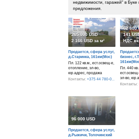
недвижимости, гаражей" в Буке
предложения.
62 600
265 000 USD
141 USD
2 166 USD за м²
НДС вк
Продается, сфера услуг,
Продается
д.Старинка, 161км(Мос)
бизнес, г.
161км(Мос
Пл. 122 кв.м., ест.освещ-е,
отопление, эл-во,
Пл. 440 кв.м
юр.адрес, продажа
ест.освещ-
эл-во, юр.
Контакты:
+375 44 780-0...
Контакты:
96 000 USD
Продается, сфера услуг,
д.Рыжичи, Толочинский