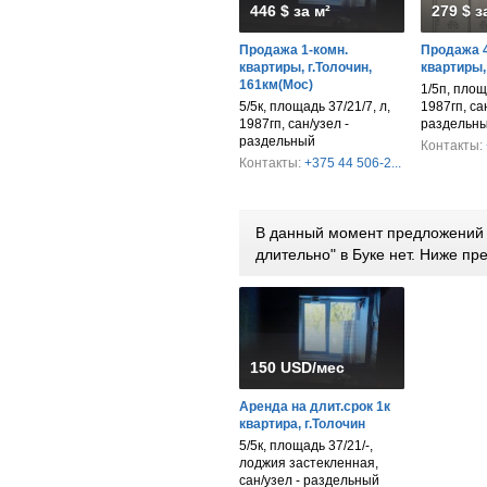
446 $ за м²
279 $ з
Продажа 1-комн.
Продажа 4
квартиры, г.Толочин,
квартиры,
161км(Мос)
1/5п, площ
5/5к, площадь 37/21/7, л,
1987гп, са
1987гп, сан/узел -
раздельн
раздельный
Контакты:
Контакты:
+375 44 506-2...
В данный момент предложений 
длительно" в Буке нет. Ниже п
150 USD/мес
Аренда на длит.срок 1к
квартира, г.Толочин
5/5к, площадь 37/21/-,
лоджия застекленная,
сан/узел - раздельный