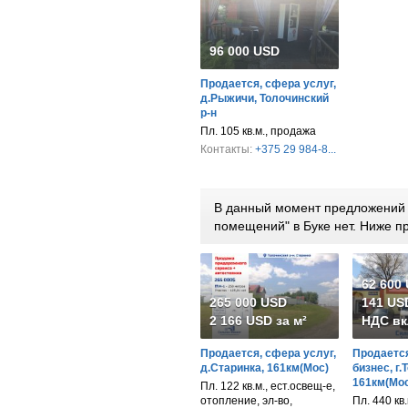
96 000 USD
Продается, сфера услуг,
д.Рыжичи, Толочинский
р-н
Пл. 105 кв.м., продажа
Контакты:
+375 29 984-8...
В данный момент предложений 
помещений" в Буке нет. Ниже 
62 600
265 000 USD
141 USD
2 166 USD за м²
НДС вк
Продается, сфера услуг,
Продается
д.Старинка, 161км(Мос)
бизнес, г.
161км(Мос
Пл. 122 кв.м., ест.освещ-е,
отопление, эл-во,
Пл. 440 кв.м