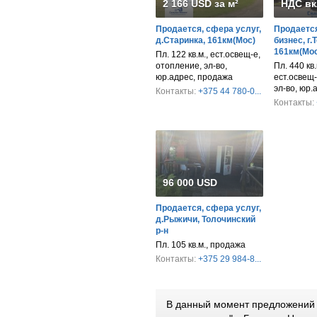
2 166 USD за м²
НДС вк
Продается, сфера услуг,
Продается
д.Старинка, 161км(Мос)
бизнес, г.
161км(Мос
Пл. 122 кв.м., ест.освещ-е,
отопление, эл-во,
Пл. 440 кв.м
юр.адрес, продажа
ест.освещ-
эл-во, юр.
Контакты:
+375 44 780-0...
Контакты:
96 000 USD
Продается, сфера услуг,
д.Рыжичи, Толочинский
р-н
Пл. 105 кв.м., продажа
Контакты:
+375 29 984-8...
В данный момент предложений 