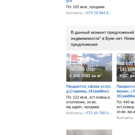
р-н
Пл. 105 кв.м., продажа
Контакты:
+375 29 984-8...
В данный момент предложений 
недвижимости" в Буке нет. Ниж
предложения.
62 600
265 000 USD
141 USD
2 166 USD за м²
НДС вк
Продается, сфера услуг,
Продается
д.Старинка, 161км(Мос)
бизнес, г.
161км(Мос
Пл. 122 кв.м., ест.освещ-е,
отопление, эл-во,
Пл. 440 кв.м
юр.адрес, продажа
ест.освещ-
эл-во, юр.
Контакты:
+375 44 780-0...
Контакты: