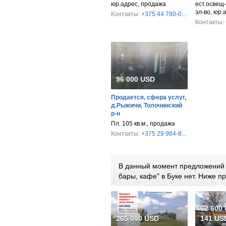
юр.адрес, продажа
ест.освещ-
эл-во, юр.
Контакты:
+375 44 780-0...
Контакты:
96 000 USD
Продается, сфера услуг,
д.Рыжичи, Толочинский
р-н
Пл. 105 кв.м., продажа
Контакты:
+375 29 984-8...
В данный момент предложений 
бары, кафе" в Буке нет. Ниже 
62 600
265 000 USD
141 USD