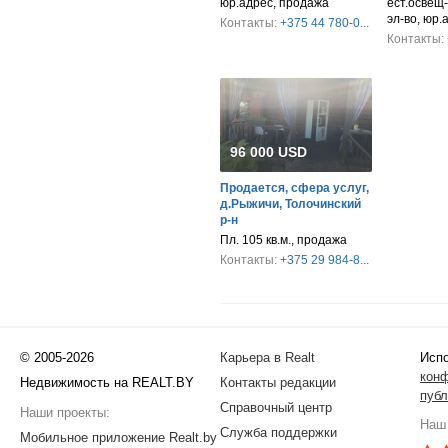
юр.адрес, продажа
ест.освещ-
эл-во, юр.
Контакты:
+375 44 780-0...
Контакты:
96 000 USD
Продается, сфера услуг,
д.Рыжичи, Толочинский
р-н
Пл. 105 кв.м., продажа
Контакты:
+375 29 984-8...
© 2005-2026
Карьера в Realt
Испо
кон
Недвижимость на REALT.BY
Контакты редакции
публ
Справочный центр
Наши проекты:
Наш 
Служба поддержки
Мобильное приложение Realt.by