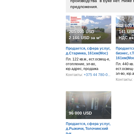
производства" в Буке нет. Ниж
предложения.
62 600
265 000 USD
141 USD
2 166 USD за м²
НДС вк
Продается, сфера услуг,
Продается
д.Старинка, 161км(Мос)
бизнес, г.
161км(Мос
Пл. 122 кв.м., ест.освещ-е,
отопление, эл-во,
Пл. 440 кв.м
юр.адрес, продажа
ест.освещ-
эл-во, юр.
Контакты:
+375 44 780-0...
Контакты:
96 000 USD
Продается, сфера услуг,
д.Рыжичи, Толочинский
р-н