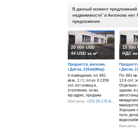
В данный момент предложений 
недвижимости" в Антоново нет
предложения.
20 000 USD
15 500
44 USD за м²
НДС не
Продается, магазин,
Продается
г.Дисна, 226км(Мяд)
г.Дисна, 
4 помещения, пл. 681
Пл. 681 кв.м
кв.м., 1 / 1, пл.уч. 0.1359
13.6 сот, 
сот, ест.освещ-е,
Отдельно 
отопление, эл-во,
здание, в 
юр.адрес, продажа
автостанц
междугоро
Контакты:
+375 29 170-8...
маршрутов
Хорошие 
пути, дого
водоснабж
Контакты: