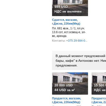
999 USD
НДС не включен
Сдается, магазин,
г.Дисна, 226км(Мяд)
Пл. 681 кв.м., 1 / 1, пл.уч.
13.6 сот, ест.освещ-е, эл-
во, аренда
Контакты:
+375 29 684-0...
В данный момент предложений 
бары, кафе" в Антоново нет. Н
предложения.
20 000 USD
15 500
44 USD за м²
НДС не
Продается, магазин,
Продается
г.Дисна, 226км(Мяд)
г.Дисна, 