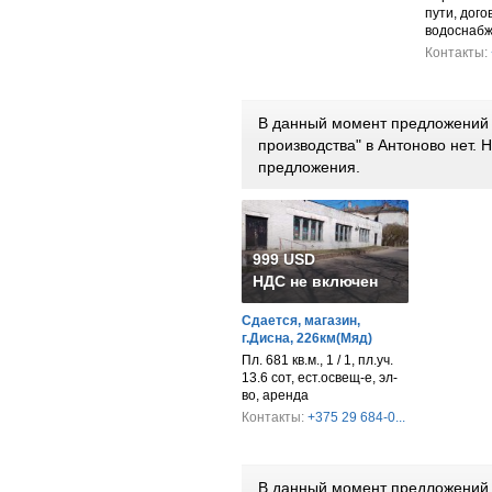
пути, дого
водоснабж
Контакты:
В данный момент предложений п
производства" в Антоново нет.
предложения.
999 USD
НДС не включен
Сдается, магазин,
г.Дисна, 226км(Мяд)
Пл. 681 кв.м., 1 / 1, пл.уч.
13.6 сот, ест.освещ-е, эл-
во, аренда
Контакты:
+375 29 684-0...
В данный момент предложений 