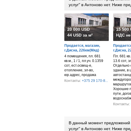
услуг" в Антоново нет. Ниже п
20 000 USD
15 500
44 USD за м²
НДС не
Продается, магазин,
Продается
г.Дисна, 226км(Мяд)
г.Дисна, 
4 помещения, пл. 681
Пл. 681 кв.м
кв.м., 1 / 1, пл.уч. 0.1359
13.6 сот, 
сот, ест.освещ-е,
Отдельно 
отопление, эл-во,
здание, в 
юр.адрес, продажа
автостанц
междугоро
Контакты:
+375 29 170-8...
маршрутов
Хорошие 
пути, дого
водоснабж
Контакты:
В данный момент предложений п
услуг" в Антоново нет. Ниже п