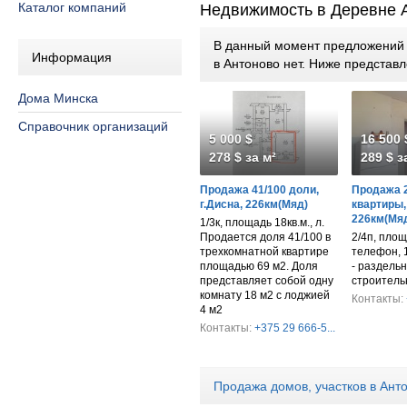
Каталог компаний
Недвижимость в Деревне 
В данный момент предложений п
Информация
в Антоново нет. Ниже предста
Дома Минска
Справочник организаций
5 000 $
16 500 
278 $ за м²
289 $ з
Продажа 41/100 доли,
Продажа 2
г.Дисна, 226км(Мяд)
квартиры, 
226км(Мя
1/3к, площадь 18кв.м., л.
Продается доля 41/100 в
2/4п, площа
трехкомнатной квартире
телефон, 1
площадью 69 м2. Доля
- раздельн
представляет собой одну
строитель
комнату 18 м2 с лоджией
Контакты:
4 м2
Контакты:
+375 29 666-5...
Продажа домов, участков в Ант