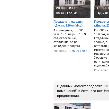
20 000 USD
15 500
44 USD за м²
НДС не
Продается, магазин,
Продается
г.Дисна, 226км(Мяд)
г.Дисна, 
4 помещения, пл. 681
Пл. 681 кв.м
кв.м., 1 / 1, пл.уч. 0.1359
13.6 сот, 
сот, ест.освещ-е,
Отдельно 
отопление, эл-во,
здание, в 
юр.адрес, продажа
автостанц
междугоро
Контакты:
+375 29 170-8...
маршрутов
Хорошие 
пути, дого
водоснабж
Контакты:
В данный момент предложений 
помещений" в Антоново нет. Н
предложения.