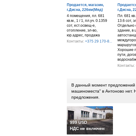
Продается, магазин,
Продается
г.Дисна, 226км(Мяд)
г.Дисна, 
4 помещения, пл. 681
Пл. 681 кв.м
кв.м., 1 / 1, пл.уч. 0.1359
13.6 сот, 
сот, ест.освещ-е,
Отдельно 
отопление, эл-во,
здание, в 
юр.адрес, продажа
автостанц
междугоро
Контакты:
+375 29 170-8...
маршрутов
Хорошие 
пути, дого
водоснабж
Контакты:
В данный момент предложений п
машиноместа" в Антоново нет.
предложения.
999 USD
НДС не включен