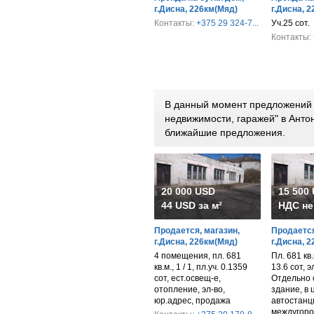
г.Дисна, 226км(Мяд)
г.Дисна, 
Контакты:
+375 29 324-7...
Уч.25 сот.
Контакты:
В данный момент предложений 
недвижимости, гаражей" в Анто
ближайшие предложения.
20 000 USD
15 500
44 USD за м²
НДС не
Продается, магазин,
Продается
г.Дисна, 226км(Мяд)
г.Дисна, 
4 помещения, пл. 681
Пл. 681 кв.м
кв.м., 1 / 1, пл.уч. 0.1359
13.6 сот, 
сот, ест.освещ-е,
Отдельно 
отопление, эл-во,
здание, в 
юр.адрес, продажа
автостанц
междугоро