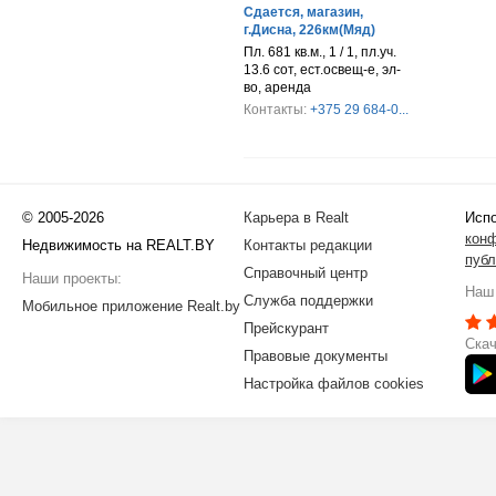
Сдается, магазин,
г.Дисна, 226км(Мяд)
Пл. 681 кв.м., 1 / 1, пл.уч.
13.6 сот, ест.освещ-е, эл-
во, аренда
Контакты:
+375 29 684-0...
© 2005-2026
Карьера в Realt
Испо
кон
Недвижимость на REALT.BY
Контакты редакции
публ
Справочный центр
Наши проекты:
Наш 
Служба поддержки
Мобильное приложение Realt.by
Прейскурант
Скач
Правовые документы
Настройка файлов cookies