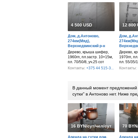
4 500 USD
12 800
Дом, д.Антоново,
Дом, д.Ан
274км(Мяд),
274км(Мяд
Верхнедвинский р-н
Верхнедви
Дерево, крыша шифер,
Дерево, к
1960гп, пл.застр. 10×15м,
1970гп, пл
пл. 70/50/8, уч.25 сот
пл. 55/35/1
Контакты:
+375 44 515-3...
Контакты:
В данный момент предложений 
сутки" в Антоново нет. Ниже п
16 BYN/сут/чел/сут/дом
70 BYN
Аренда на сутки дом,
Аренда на 