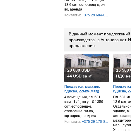
Пл. 681 кв.м., 1 / 1, пл.уч.
13.6 сот, ест.освещ-е, эл-
во, аренда
Контакты:
+375 29 684-0...
В данный момент предложений 
производства" в Антоново нет.
предложения.
20 000 USD
15 500
44 USD за м²
НДС не
Продается, магазин,
Продается
г.Дисна, 226км(Мяд)
г.Дисна, 
4 помещения, пл. 681
Пл. 681 кв.м
кв.м., 1 / 1, пл.уч. 0.1359
13.6 сот, 
сот, ест.освещ-е,
Отдельно 
отопление, эл-во,
здание, в 
юр.адрес, продажа
автостанц
междугоро
Контакты:
+375 29 170-8...
маршрутов
Хорошие 