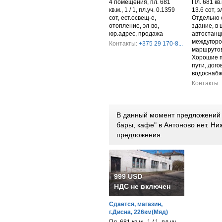
4 помещения, пл. 681
Пл. 681 кв.м
кв.м., 1 / 1, пл.уч. 0.1359
13.6 сот, 
сот, ест.освещ-е,
Отдельно 
отопление, эл-во,
здание, в 
юр.адрес, продажа
автостанц
междугоро
Контакты:
+375 29 170-8...
маршрутов
Хорошие 
пути, дого
водоснабж
Контакты:
В данный момент предложений п
бары, кафе" в Антоново нет. Н
предложения.
999 USD
НДС не включен
Сдается, магазин,
г.Дисна, 226км(Мяд)