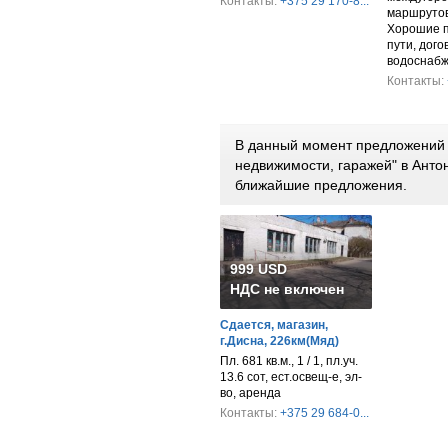
Контакты:
+375 29 170-8...
маршрутов
Хорошие 
пути, дого
водоснабж
Контакты:
В данный момент предложений 
недвижимости, гаражей" в Анто
ближайшие предложения.
999 USD
НДС не включен
Сдается, магазин,
г.Дисна, 226км(Мяд)
Пл. 681 кв.м., 1 / 1, пл.уч.
13.6 сот, ест.освещ-е, эл-
во, аренда
Контакты:
+375 29 684-0...