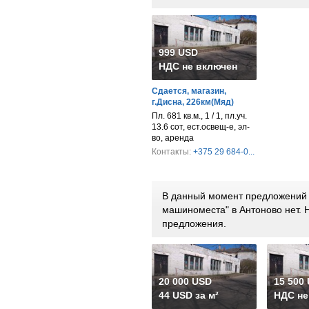
999 USD
НДС не включен
Сдается, магазин,
г.Дисна, 226км(Мяд)
Пл. 681 кв.м., 1 / 1, пл.уч.
13.6 сот, ест.освещ-е, эл-
во, аренда
Контакты:
+375 29 684-0...
В данный момент предложений п
машиноместа" в Антоново нет.
предложения.
20 000 USD
15 500
44 USD за м²
НДС не