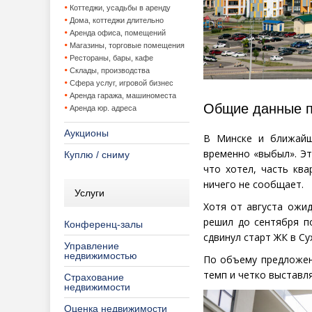
Коттеджи, усадьбы в аренду
Дома, коттеджи длительно
Аренда офиса, помещений
Магазины, торговые помещения
Рестораны, бары, кафе
Склады, производства
Сфера услуг, игровой бизнес
Аренда гаража, машиноместа
Общие данные п
Аренда юр. адреса
Аукционы
В Минске и ближай
временно
«
выбыл». Э
Куплю / сниму
что хотел, часть кв
ничего не сообщает.
Услуги
Хотя от августа ожи
решил до сентября п
Конференц-залы
сдвинул старт ЖК в Су
Управление
недвижимостью
По объему предложен
темп и четко выставля
Страхование
недвижимости
Оценка недвижимости