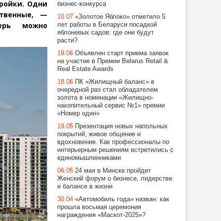
ройки. Одни
бизнес-конкурса
ственные, —
10.07
«Золотое Яблоко» отметило 5
ерь можно
лет работы в Беларуси посадкой
яблоневых садов: где они будут
расти?
19.06
Объявлен старт приема заявок
на участие в Премии Belarus Retail &
Real Estate Awards
18.06
ПК «Жилищный баланс» в
очередной раз стал обладателем
золота в номинации «Жилищно-
накопительный сервис №1» премии
«Номер один»
19.05
Презентация новых напольных
покрытий, живое общение и
вдохновение. Как профессионалы по
интерьерным решениям встретились с
единомышленниками
06.05
24 мая в Минске пройдет
Женский форум о бизнесе, лидерстве
и балансе в жизни
30.04
«Автомобиль года» назван: как
прошла восьмая церемония
награждения «Маскот-2025»?