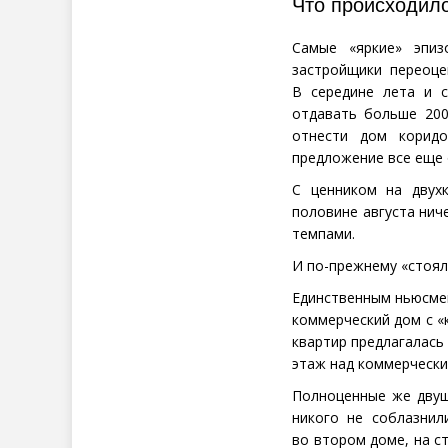
Что происходил
Самые
«
яркие» эпиз
застройщики переоце
В середине лета и 
отдавать больше 200
отнести дом корид
предложение все еще 
С ценником на двух
половине августа нич
темпами.
И по-прежнему
«
стоял
Единственным ньюсмей
коммерческий дом с «
квартир предлагалась 
этаж над коммерческ
Полноценные же двушк
никого не соблазнил
во втором доме, на с