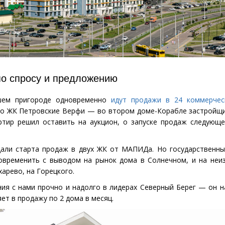
о спросу и предложению
шем пригороде одновременно
идут продажи в 24 коммерчес
то ЖК Петровские Верфи — во втором доме-Корабле застройщи
артир решил оставить на аукцион, о запуске продаж следующ
дали старта продаж в двух ЖК от МАПИДа. Но государственн
овременить с выводом на рынок дома в Солнечном, и на неи
харево, на Горецкого.
ия с нами прочно и надолго в лидерах Северный Берег — он 
ет в продажу по 2 дома в месяц.