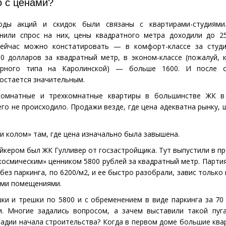
о с ценами?
оды акций и скидок были связаны с квартирами-студиями
нили спрос на них, цены квадратного метра доходили до 25
сейчас можно констатировать — в комфорт-классе за студ
0 долларов за квадратный метр, в эконом-классе
(
пожалуй, 
орного типа на Каролинской) — больше 1600. И после с
остается значительным.
комнатные и трехкомнатные квартиры в большинстве ЖК в
его не происходило. Продажи везде, где цена адекватна рынку,
и колом» там, где цена изначально была завышена.
кером был ЖК Гулливер от госзастройщика. Тут выпустили в п
космическим» ценником 5800 рублей за квадратный метр. Парти
без паркинга, по 6200/м2, и ее быстро разобрали, завис тольк
ими помещениями.
и и трешки по 5800 и с обременением в виде паркинга за 70
и. Многие задались вопросом, а зачем выставили такой пуг
тадии начала строительства? Когда в первом доме большие ква