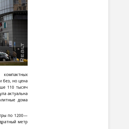
 компактных
 без, но цена
ыше 110 тысяч
ула актуальна
олитные дома
етры по 1200—
адратный метр