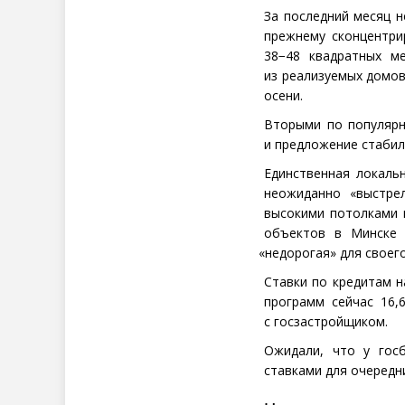
За последний месяц н
прежнему сконцентри
38−48 квадратных м
из реализуемых домов
осени.
Вторыми по популярн
и предложение стабил
Единственная локаль
неожиданно
«
выстре
высокими потолками 
объектов в Минске 
«
недорогая» для своего
Ставки по кредитам н
программ сейчас 16,
с госзастройщиком.
Ожидали, что у гос
ставками для очередни