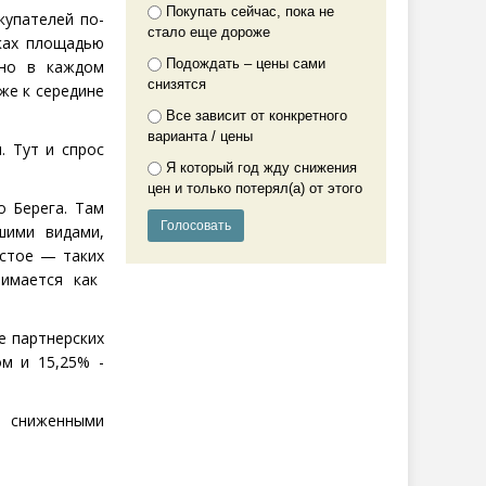
Покупать сейчас, пока не
купателей по-
стало еще дороже
ках площадью
Подождать – цены сами
 но в каждом
снизятся
же к середине
Все зависит от конкретного
варианта / цены
. Тут и спрос
Я который год жду снижения
цен и только потерял(а) от этого
о Берега. Там
шими видами,
стое — таких
имается как
е партнерских
м и 15,25% -
о сниженными