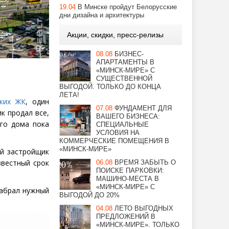
19.04
В Минске пройдут Белорусские
дни дизайна и архитектуры
Акции, скидки, пресс-релизы
08.08
БИЗНЕС-
АПАРТАМЕНТЫ В
«МИНСК-МИРЕ» С
СУЩЕСТВЕННОЙ
ВЫГОДОЙ. ТОЛЬКО ДО КОНЦА
ЛЕТА!
ких ЖК
, один
07.08
ФУНДАМЕНТ ДЛЯ
к продал все,
ВАШЕГО БИЗНЕСА:
его дома пока
СПЕЦИАЛЬНЫЕ
УСЛОВИЯ НА
КОММЕРЧЕСКИЕ ПОМЕЩЕНИЯ В
«МИНСК-МИРЕ»
ый застройщик
звестный срок
06.08
ВРЕМЯ ЗАБЫТЬ О
ПОИСКЕ ПАРКОВКИ:
МАШИНО-МЕСТА В
«МИНСК-МИРЕ» С
набрал нужный
ВЫГОДОЙ ДО 20%
04.08
ЛЕТО ВЫГОДНЫХ
ПРЕДЛОЖЕНИЙ В
«МИНСК-МИРЕ». ТОЛЬКО