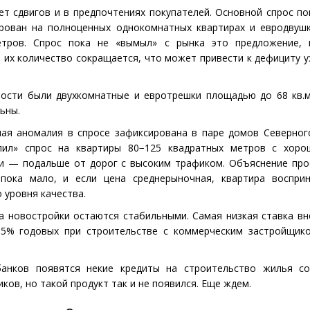
ет сдвигов и в предпочтениях покупателей. Основной спрос по
рован на полноценных однокомнатных квартирах и евродвуш
етров. Спрос пока не «вымыл» с рынка это предложение,
 их количество сокращается, что может привести к дефициту у
ости были двухкомнатные и евротрешки площадью до 68 кв.м
ьны.
ная аномалия в спросе зафиксирована в паре домов Северног
лил» спрос на квартиры 80−125 квадратных метров с хоро
и — подальше от дорог с высоким трафиком. Объяснение про
пока мало, и если цена среднерыночная, квартира восприн
 уровня качества.
а новостройки остаются стабильными. Самая низкая ставка вн
65% годовых при строительстве с коммерческим застройщико
банков появятся некие кредиты на строительство жилья с
ков, но такой продукт так и не появился. Еще ждем.