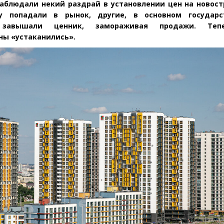
наблюдали некий раздрай в установлении цен на новост
у попадали в рынок, другие, в основном государ
завышали ценник, замораживая продажи. Теп
ены
«
устаканились».