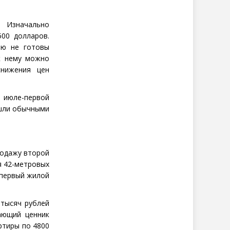
. Изначально
00 долларов.
ию не готовы
к нему можно
нижения цен
 июле-первой
 шли обычными
родажу второй
я 42-метровых
о первый жилой
 тысяч рублей
ающий ценник
ртиры по 4800