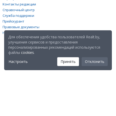
Контакты редакции
Справочный центр
Служба поддержки
Прейскурант
Правовые документы
Настройка файлов cookies
Для обеспечения удобства пользователей Realt.by,
улучшения сервисов и предоставления
персонализированных рекомендаций используются
файлы
cookies
.
Настроить
Принять
Отклонить
Мы в соц. сетях:
Скачайте мобильное приложение Realt Mobile: