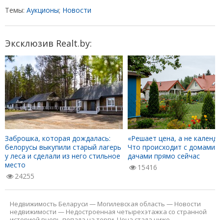
Темы:
Аукционы
;
Новости
Эксклюзив Realt.by:
Заброшка, которая дождалась:
«Решает цена, а не календа
белорусы выкупили старый лагерь
Что происходит с домами 
у леса и сделали из него стильное
дачами прямо сейчас
место
15416
24255
Недвижимость Беларуси
—
Могилевская область
—
Новости
недвижимости
—
Недостроенная четырехэтажка со странной
историей вновь попала на торги. Цена стала ниже