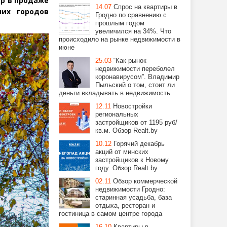
ир в продаже
14.07
Спрос на квартиры в
их городов
Гродно по сравнению с
прошлым годом
увеличился на 34%. Что
происходило на рынке недвижимости в
июне
25.03
“Как рынок
недвижимости переболел
коронавирусом”. Владимир
Пыльский о том, стоит ли
деньги вкладывать в недвижимость
12.11
Новостройки
региональных
застройщиков от 1195 руб/
кв.м. Обзор Realt.by
10.12
Горячий декабрь
акций от минских
застройщиков к Новому
году. Обзор Realt.by
02.11
Обзор коммерческой
недвижимости Гродно:
старинная усадьба, база
отдыха, ресторан и
гостиница в самом центре города
16.10
Квартиры в