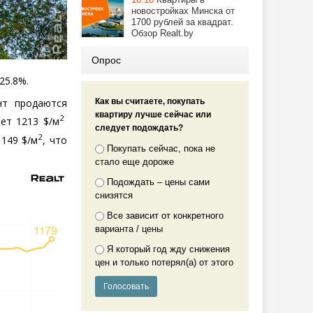
новостройках Минска от
1700 рублей за квадрат.
Обзор Realt.by
Опрос
25.8%.
нт продаются
Как вы считаете, покупать
квартиру лучше сейчас или
2
ет 1213 $/м
следует подождать?
2
149 $/м
, что
Покупать сейчас, пока не
стало еще дороже
Подождать – цены сами
снизятся
Все зависит от конкретного
варианта / цены
Я который год жду снижения
цен и только потерял(а) от этого