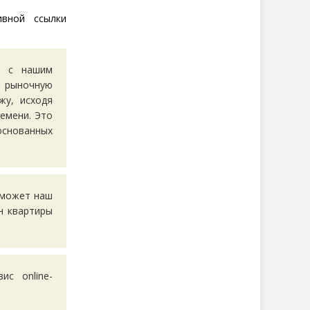
ивной ссылки
ть
с нашим
 рыночную
жу, исходя
емени. Это
основанных
оможет наш
н квартиры
с online-