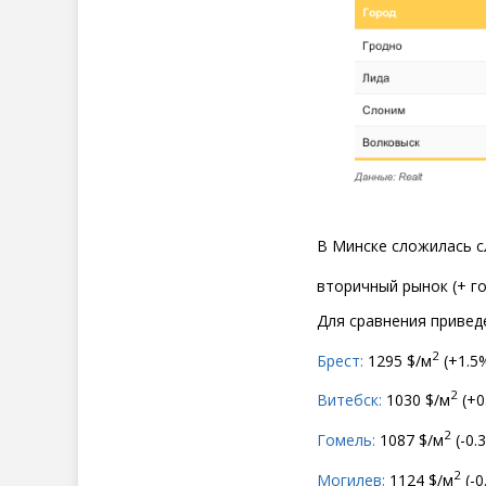
В Минске сложилась 
вторичный рынок
(
+ г
Для сравнения приведе
2
Брест:
1295 $/м
(
+1.5%
2
Витебск:
1030 $/м
(
+0
2
Гомель:
1087 $/м
(
-0.
2
Могилев:
1124 $/м
(
-0