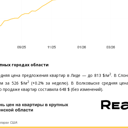
пных городах области
2
едняя цена предложения квартир в Лиде — до 813 $/м
.
В Слон
2
ем за 526 $/м
(
+0.2% за неделю). В Волковыске средняя цен
о продаже квартир составила 648 $
(
без изменений).