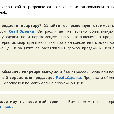
риалов сайта разрешается только с использованием акт
alt.
продаете квартиру? Узнайте ее рыночную стоимос
исом
Realt.Оценка
. Он рассчитает не только объективную
ту сделки, но и порекомендует цену выставления на прода
ктеристик квартиры и величины торга на конкретный момент вр
ие цен и защитит от растягивания сроков продажи и необ
 обменять квартиру выгодно и без стресса?
Тогда вам п
ный сервис для продавцов
Realt.Сделка
. Продажа и обме
, безопасно и по максимально возможной цене.
квартиру на короткий срок
— Вам поможет наш серви
t.Бронь