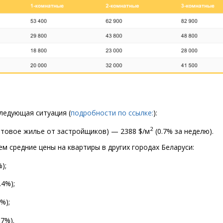
следующая ситуация
(
подробности по ссылке:
):
2
отовое жилье от застройщиков) — 2388 $/м
(
0.7% за неделю).
м средние цены на квартиры в других городах Беларуси:
);
.4%);
3%);
.7%).