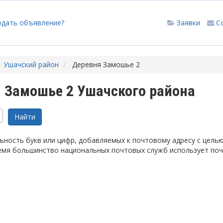
одать объявление?
Заявки
С
Ушачский район
Деревня Замошье 2
 Замошье 2 Ушачского района
ность букв или цифр, добавляемых к почтовому адресу с цель
емя большинство национальных почтовых служб использует по