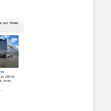
 нет. Ниже
тво
.уч. 295.53
, эл-во,
...