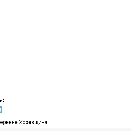
й:
Деревне Хоревщина