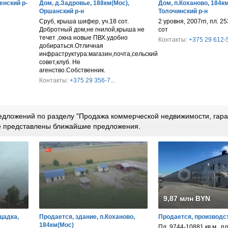
енский р-
Дом, д.Задровье, 188км(Мос),
Дом, п.Коханово, 184км
Оршанский р-н
Толочинский р-н
Сруб, крыша шифер, уч.18 сот.
2 уровня, 2007гп, пл. 253
Добротный дом,не гнилой,крыша не
сот
течет ,окна новые ПВХ.удобно
Контакты:
+375 29 612-5
добираться.Отличная
инфраструктура:магазин,почта,сельский
совет,клуб. Не
агенство.Собственник.
Контакты:
+375 29 356-7...
дложений по разделу "Продажа коммерческой недвижимости, гара
е представлены ближайшие предложения.
9,87 млн BYN
щадка,
Продается, здание, п.Коханово,
Продается, производс
184км(Мос)
Пл. 9744-10881 кв.м., пл