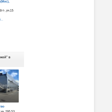
(Мос),
/-/-, уч.15
...
жей" в
тво
.уч. 295.53