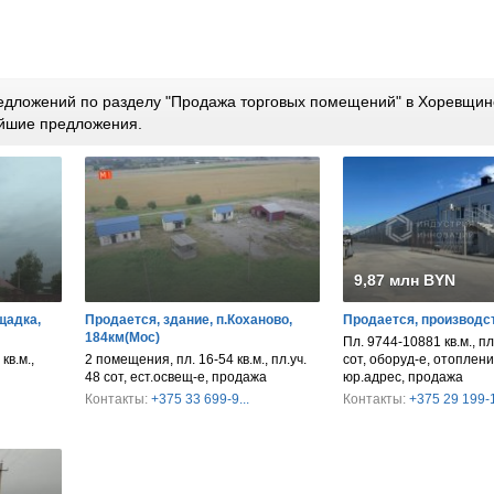
едложений по разделу "Продажа торговых помещений" в Хоревщине
йшие предложения.
9,87 млн BYN
щадка,
Продается, здание, п.Коханово,
Продается, производс
184км(Мос)
Пл. 9744-10881 кв.м., пл
кв.м.,
2 помещения, пл. 16-54 кв.м., пл.уч.
сот, оборуд-е, отопление
48 сот, ест.освещ-е, продажа
юр.адрес, продажа
Контакты:
+375 33 699-9...
Контакты:
+375 29 199-1