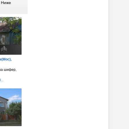
. Ниже
м(Мос),
ыша шифер,
...