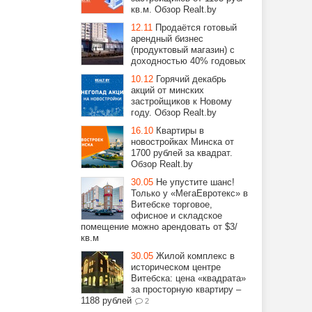
кв.м. Обзор Realt.by
12.11
Продаётся готовый
арендный бизнес
(продуктовый магазин) с
доходностью 40% годовых
10.12
Горячий декабрь
акций от минских
застройщиков к Новому
году. Обзор Realt.by
16.10
Квартиры в
новостройках Минска от
1700 рублей за квадрат.
Обзор Realt.by
30.05
Не упустите шанс!
Только у «МегаЕвротекс» в
Витебске торговое,
офисное и складское
помещение можно арендовать от $3/
кв.м
30.05
Жилой комплекс в
историческом центре
Витебска: цена «квадрата»
за просторную квартиру –
1188 рублей
2