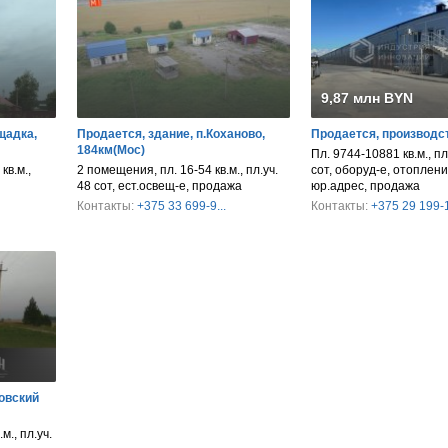
9,87 млн BYN
щадка,
Продается, здание, п.Коханово,
Продается, производс
184км(Мос)
Пл. 9744-10881 кв.м., пл
кв.м.,
2 помещения, пл. 16-54 кв.м., пл.уч.
сот, оборуд-е, отопление
48 сот, ест.освещ-е, продажа
юр.адрес, продажа
Контакты:
+375 33 699-9...
Контакты:
+375 29 199-1
овский
м., пл.уч.