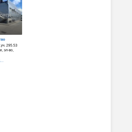
тво
.уч. 295.53
, эл-во,
...