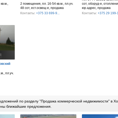
кв.м.,
2 помещения, пл. 16-54 кв.м., пл.уч.
сот, оборуд-е, отопление
48 сот, ест.освещ-е, продажа
юр.адрес, продажа
Контакты:
+375 33 699-9...
Контакты:
+375 29 199-1
овский
м., пл.уч.
едложений по разделу "Продажа коммерческой недвижимости" в Х
лены ближайшие предложения.