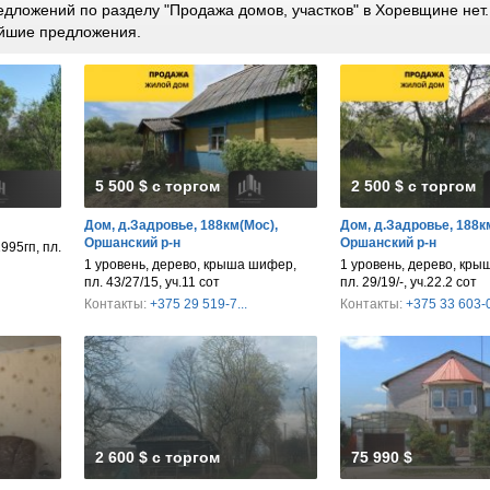
дложений по разделу "Продажа домов, участков" в Хоревщине нет
йшие предложения.
5 500 $ с торгом
2 500 $ с торгом
Дом, д.Задровье, 188км(Мос),
Дом, д.Задровье, 188к
Оршанский р-н
Оршанский р-н
995гп, пл.
1 уровень, дерево, крыша шифер,
1 уровень, дерево, кр
пл. 43/27/15, уч.11 сот
пл. 29/19/-, уч.22.2 сот
Контакты:
+375 29 519-7...
Контакты:
+375 33 603-0
2 600 $ с торгом
75 990 $