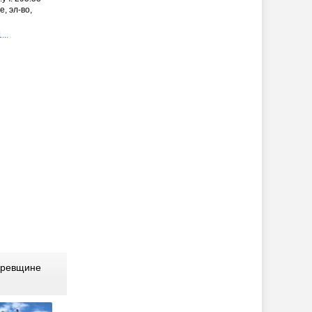
, эл-во,
...
оревщине