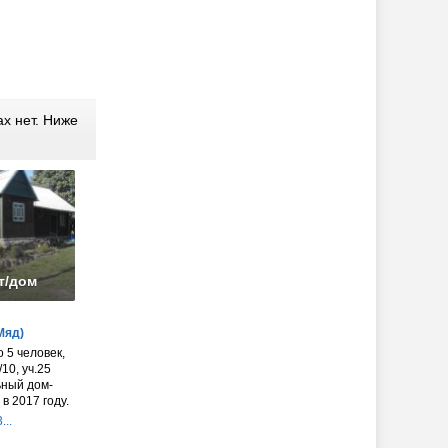
х нет. Ниже
т/дом
Мяд)
о 5 человек,
/10, уч.25
ьный дом-
в 2017 году.
...