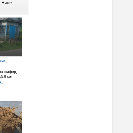
. Ниже
кие,
ыша шифер,
15.9 сот
...