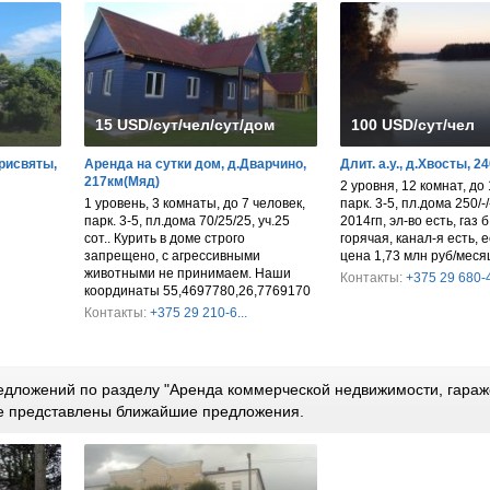
15 USD/сут/чел/сут/дом
100 USD/сут/чел
Дрисвяты,
Аренда на сутки дом, д.Дварчино,
Длит. а.у., д.Хвосты, 2
217км(Мяд)
2 уровня, 12 комнат, до 
1 уровень, 3 комнаты, до 7 человек,
парк. 3-5, пл.дома 250/-/-
парк. 3-5, пл.дома 70/25/25, уч.25
2014гп, эл-во есть, газ б
сот.. Курить в доме строго
горячая, канал-я есть, 
запрещено, с агрессивными
цена 1,73 млн руб/меся
животными не принимаем. Наши
Контакты:
+375 29 680-4
координаты 55,4697780,26,7769170
Контакты:
+375 29 210-6...
дложений по разделу "Аренда коммерческой недвижимости, гараж
же представлены ближайшие предложения.