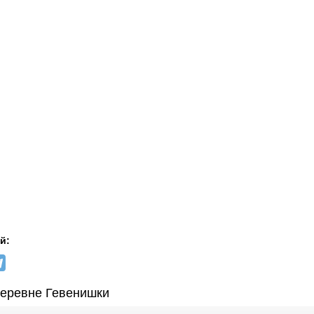
й:
еревне Гевенишки