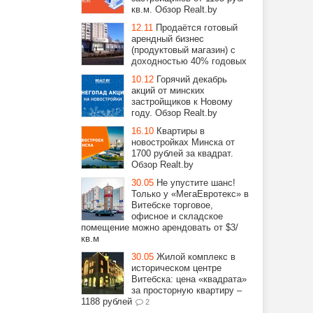
кв.м. Обзор Realt.by
12.11
Продаётся готовый
арендный бизнес
(продуктовый магазин) с
доходностью 40% годовых
10.12
Горячий декабрь
акций от минских
застройщиков к Новому
году. Обзор Realt.by
16.10
Квартиры в
новостройках Минска от
1700 рублей за квадрат.
Обзор Realt.by
30.05
Не упустите шанс!
Только у «МегаЕвротекс» в
Витебске торговое,
офисное и складское
помещение можно арендовать от $3/
кв.м
30.05
Жилой комплекс в
историческом центре
Витебска: цена «квадрата»
за просторную квартиру –
1188 рублей
2