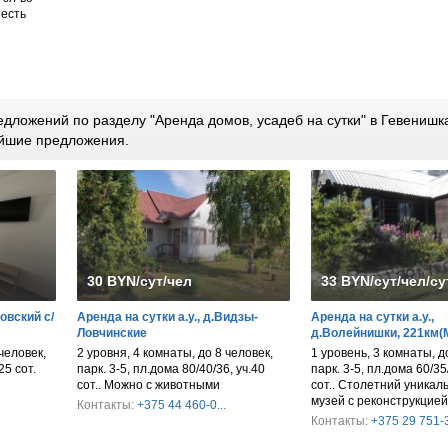
 есть
дложений по разделу "Аренда домов, усадеб на сутки" в Гевенишка
йшие предложения.
30 BYN/сут/чел
33 BYN/сут/чел/су
овский с/
Аренда на сутки а.у., д.Видзы-
Аренда на сутки а.у.,
Ловчинские
д.Волейнишки, 221км(
человек,
2 уровня, 4 комнаты, до 8 человек,
1 уровень, 3 комнаты, д
25 сот.
парк. 3-5, пл.дома 80/40/36, уч.40
парк. 3-5, пл.дома 60/35
сот.. Можно с животными
сот.. Столетний уникал
музей с реконструкцией 
Контакты:
+375 44 460-0...
Контакты:
+375 29 751-3