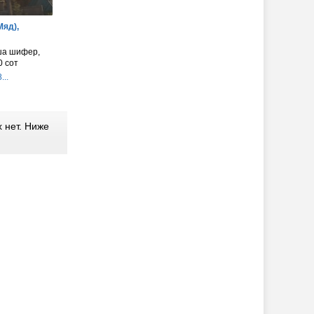
Мяд),
ыша шифер,
0 сот
...
 нет. Ниже