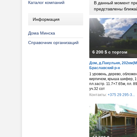
Каталог компаний
В данный момент пре
представлены ближа
Информация
Дома Минска
Справочник организаций
6 200 $ с торгом
Дом, д.Пакульня, 202км(М
Браславский р-н
1 уровень, дерево, обложе
кирпичом, крыша шифер, 1
пл.застр. 11.7×7.65м, пл. 89
уч.32 сот
Контакты:
+375 29 295-3...