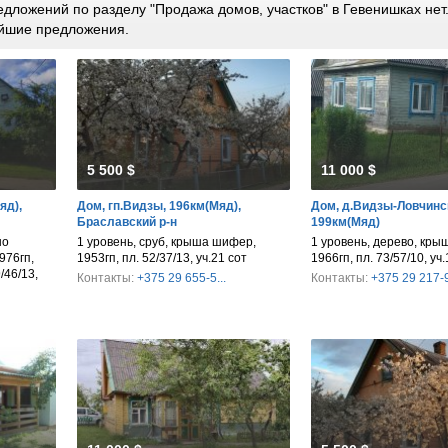
дложений по разделу "Продажа домов, участков" в Гевенишках нет
йшие предложения.
5 500 $
11 000 $
яд),
Дом, гп.Видзы, 196км(Мяд),
Дом, д.Видзы-Ловчинс
Браславский р-н
199км(Мяд)
но
1 уровень, сруб, крыша шифер,
1 уровень, дерево, кр
976гп,
1953гп, пл. 52/37/13, уч.21 сот
1966гп, пл. 73/57/10, уч.
/46/13,
Контакты:
+375 29 655-5...
Контакты:
+375 29 217-9