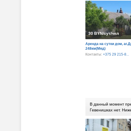
30 BYN/сут/чел
Аренда на сутки дом, аг.
248км(Мяд)
Контакты:
+375 29 215-8...
В данный момент пре
Гевенишках нет. Ни