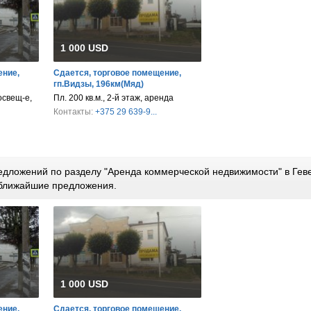
1 000 USD
ение,
Сдается, торговое помещение,
гп.Видзы, 196км(Мяд)
.освещ-е,
Пл. 200 кв.м., 2-й этаж, аренда
Контакты:
+375 29 639-9...
дложений по разделу "Аренда коммерческой недвижимости" в Геве
ближайшие предложения.
1 000 USD
ение,
Сдается, торговое помещение,