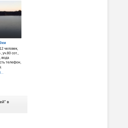
40км
12 человек,
, уч.80 сот.,
, вода
есть телефон,
ц
...
ей" в