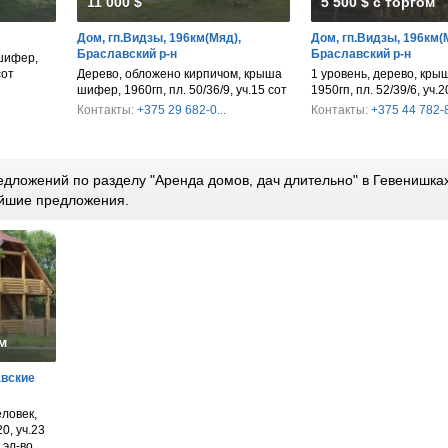
11 000 $
5 500 $ с торгом
Дом, гп.Видзы, 196км(Мяд),
Дом, гп.Видзы, 196км(
Браславский р-н
Браславский р-н
 шифер,
сот
Дерево, обложено кирпичом, крыша
1 уровень, дерево, кр
шифер, 1960гп, пл. 50/36/9, уч.15 сот
1950гп, пл. 52/39/6, уч.2
Контакты:
+375 29 682-0...
Контакты:
+375 44 782-8
дложений по разделу "Аренда домов, дач длительно" в Гевенишках
йшие предложения.
м
авские
еловек,
20, уч.23
 эл-во