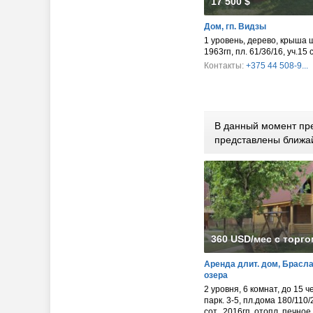
17 500 $
Дом, гп. Видзы
1 уровень, дерево, крыша
1963гп, пл. 61/36/16, уч.15 
Контакты:
+375 44 508-9...
В данный момент пре
представлены ближа
360 USD/мес с торго
Аренда длит. дом, Брасл
озера
2 уровня, 6 комнат, до 15 ч
парк. 3-5, пл.дома 180/110/
сот., 2016гп, отопл. печное,