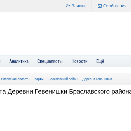
Заявки
Сообщения
я
Аналитика
Специалисты
Новости
Ещё
—
Витебская область
—
Карты
—
Браславский район
—
Деревня Гевенишки
та Деревни Гевенишки Браславского район