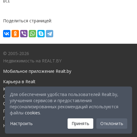
ВСЕ
Поделиться страницей:
© 2005-2026
Недвижимость на REALT.BY
Мобильное приложение Realt.by
Карьера в Realt
Контакты редакции
Для обеспечения удобства пользователей Realt.by,
Справочный центр
улучшения сервисов и предоставления
Служба поддержки
персонализированных рекомендаций используются
Прейскурант
файлы
cookies
.
Правовые документы
Настроить
Принять
Отклонить
Настройка файлов cookies