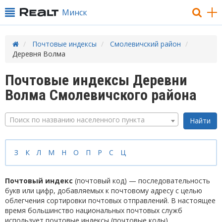
Минск
Почтовые индексы
Смолевичский район
Деревня Волма
Почтовые индексы Деревни
Волма Смолевичского района
Поиск по названию населенного пункта
З
К
Л
М
Н
О
П
Р
С
Ц
Почтовый индекс
(почтовый код) — последовательность
букв или цифр, добавляемых к почтовому адресу с целью
облегчения сортировки почтовых отправлений. В настоящее
время большинство национальных почтовых служб
использует почтовые индексы (почтовые коды).