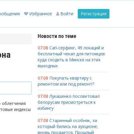
ообщения
Избранное
Войти
Регистрация
Новости по теме
07.08
Сап-серфинг, 49 локаций и
она
бесплатный чекап для питомцев:
куда сходить в Минске на этих
выходных
07.08
Покупать квартиру с
ремонтом или под ремонт?
07.08
Лукашенко посоветовал
белорусам присмотреться к
ю облегчения
избингу
чтовые индексы
07.08
Старинный особняк, за
который бились на аукционе,
вновь продается. Прошлый