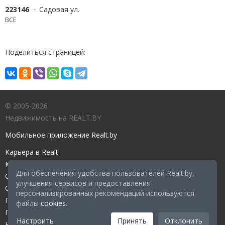
223146
Садовая ул.
ВСЕ
Поделиться страницей:
© 2005-2026
Недвижимость на REALT.BY
Мобильное приложение Realt.by
Карьера в Realt
Контакты редакции
Для обеспечения удобства пользователей Realt.by,
Справочный центр
улучшения сервисов и предоставления
Служба поддержки
персонализированных рекомендаций используются
Прейскурант
файлы
cookies
.
Правовые документы
Настроить
Принять
Отклонить
Настройка файлов cookies