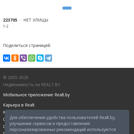
223705
НЕТ УЛИЦЫ
1-2
Поделиться страницей:
© 2005-2026
Недвижимость на REALT.BY
Мобильное приложение Realt.by
Карьера в Realt
Контакты редакции
Для обеспечения удобства пользователей Realt.by,
Справочный центр
улучшения сервисов и предоставления
Служба поддержки
персонализированных рекомендаций используются
Прейскурант