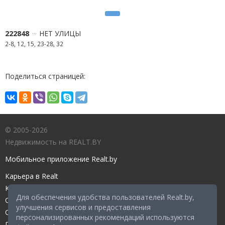
222848
НЕТ УЛИЦЫ
2-8, 12, 15, 23-28, 32
Поделиться страницей:
© 2005-2026
Недвижимость на REALT.BY
Мобильное приложение Realt.by
Карьера в Realt
Контакты редакции
Для обеспечения удобства пользователей Realt.by,
Справочный центр
улучшения сервисов и предоставления
Служба поддержки
персонализированных рекомендаций используются
Прейскурант