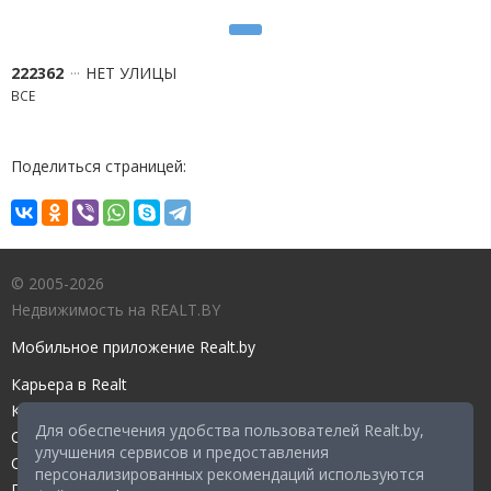
222362
НЕТ УЛИЦЫ
ВСЕ
Поделиться страницей:
© 2005-2026
Недвижимость на REALT.BY
Мобильное приложение Realt.by
Карьера в Realt
Контакты редакции
Для обеспечения удобства пользователей Realt.by,
Справочный центр
улучшения сервисов и предоставления
Служба поддержки
персонализированных рекомендаций используются
Прейскурант