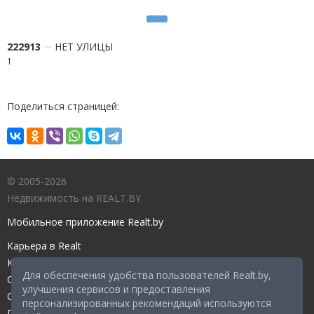
222913
НЕТ УЛИЦЫ
1
Поделиться страницей:
© 2005-2026
Недвижимость на REALT.BY
Мобильное приложение Realt.by
Карьера в Realt
Контакты редакции
Для обеспечения удобства пользователей Realt.by,
Справочный центр
улучшения сервисов и предоставления
Служба поддержки
персонализированных рекомендаций используются
Прейскурант