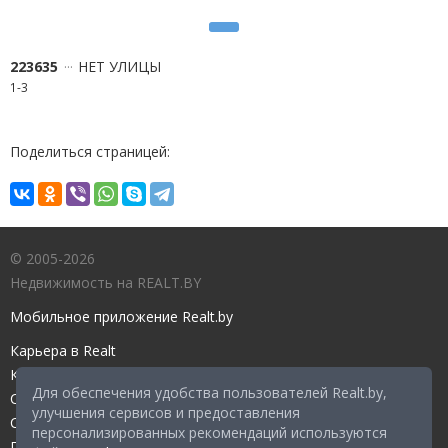
223635
НЕТ УЛИЦЫ
1-3
Поделиться страницей:
© 2005-2026
Недвижимость на REALT.BY
Мобильное приложение Realt.by
Карьера в Realt
Контакты редакции
Для обеспечения удобства пользователей Realt.by,
Справочный центр
улучшения сервисов и предоставления
Служба поддержки
персонализированных рекомендаций используются
Прейскурант