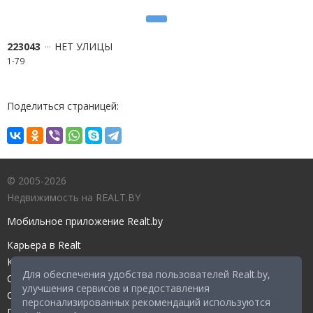
223043
НЕТ УЛИЦЫ
1-79
Поделиться страницей:
© 2005-2026
Недвижимость на REALT.BY
Мобильное приложение Realt.by
Карьера в Realt
Контакты редакции
Для обеспечения удобства пользователей Realt.by,
Справочный центр
улучшения сервисов и предоставления
Служба поддержки
персонализированных рекомендаций используются
Прейскурант