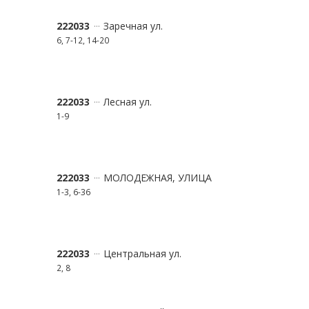
222033
Заречная ул.
6, 7-12, 14-20
222033
Лесная ул.
1-9
222033
МОЛОДЕЖНАЯ, УЛИЦА
1-3, 6-36
222033
Центральная ул.
2, 8