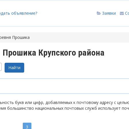
одать объявление?
Заявки
С
ревня Прошика
 Прошика Крупского района
ность букв или цифр, добавляемых к почтовому адресу с цель
емя большинство национальных почтовых служб использует по
З