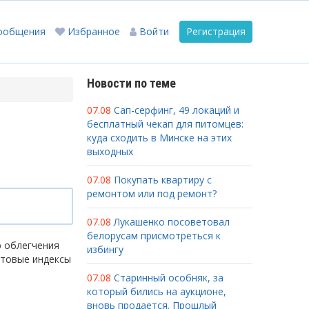
ообщения
Избранное
Войти
Регистрация
Новости по теме
07.08
Сап-серфинг, 49 локаций и
бесплатный чекап для питомцев:
куда сходить в Минске на этих
выходных
07.08
Покупать квартиру с
ремонтом или под ремонт?
07.08
Лукашенко посоветовал
белорусам присмотреться к
ю облегчения
избингу
чтовые индексы
07.08
Старинный особняк, за
который бились на аукционе,
вновь продается. Прошлый