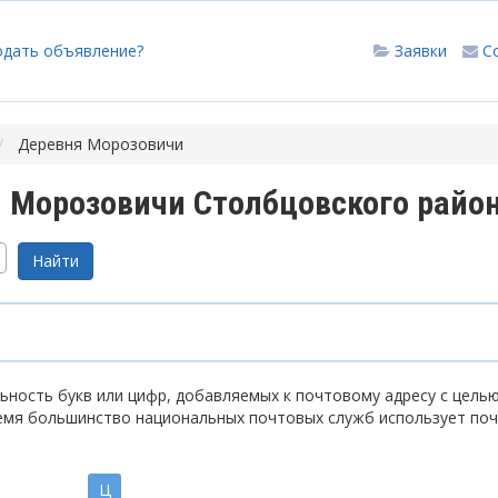
одать объявление?
Заявки
С
Деревня Морозовичи
 Морозовичи Столбцовского райо
ность букв или цифр, добавляемых к почтовому адресу с цель
емя большинство национальных почтовых служб использует по
Ц