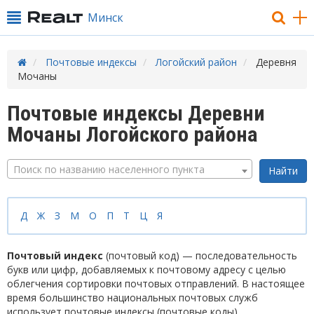
Минск
Почтовые индексы
Логойский район
Деревня
Мочаны
Почтовые индексы Деревни
Мочаны Логойского района
Поиск по названию населенного пункта
Д
Ж
З
М
О
П
Т
Ц
Я
Почтовый индекс
(почтовый код) — последовательность
букв или цифр, добавляемых к почтовому адресу с целью
облегчения сортировки почтовых отправлений. В настоящее
время большинство национальных почтовых служб
использует почтовые индексы (почтовые коды).