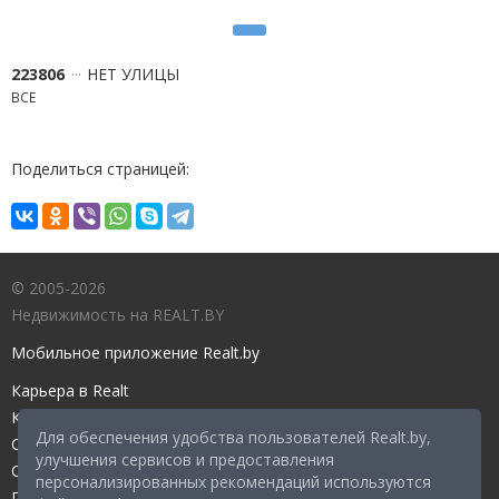
223806
НЕТ УЛИЦЫ
ВСЕ
Поделиться страницей:
© 2005-2026
Недвижимость на REALT.BY
Мобильное приложение Realt.by
Карьера в Realt
Контакты редакции
Для обеспечения удобства пользователей Realt.by,
Справочный центр
улучшения сервисов и предоставления
Служба поддержки
персонализированных рекомендаций используются
Прейскурант