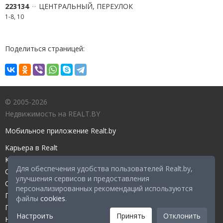
223134
ЦЕНТРАЛЬНЫЙ, ПЕРЕУЛОК
1-8, 10
Поделиться страницей:
© 2005-2026
Недвижимость на REALT.BY
Мобильное приложение Realt.by
Карьера в Realt
Контакты редакции
Для обеспечения удобства пользователей Realt.by,
Справочный центр
улучшения сервисов и предоставления
Служба поддержки
персонализированных рекомендаций используются
Прейскурант
файлы
cookies
.
Правовые документы
Настроить
Принять
Отклонить
Настройка файлов cookies