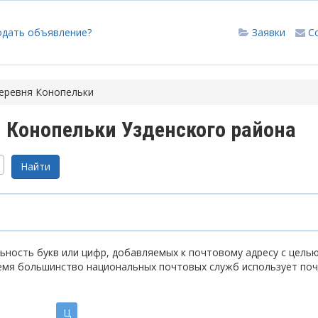
одать объявление?
Заявки
С
еревня Конопельки
 Конопельки Узденского района
ность букв или цифр, добавляемых к почтовому адресу с цель
емя большинство национальных почтовых служб использует по
Ц