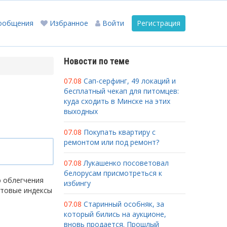
ообщения
Избранное
Войти
Регистрация
Новости по теме
07.08
Сап-серфинг, 49 локаций и
бесплатный чекап для питомцев:
куда сходить в Минске на этих
выходных
07.08
Покупать квартиру с
ремонтом или под ремонт?
07.08
Лукашенко посоветовал
белорусам присмотреться к
ю облегчения
избингу
чтовые индексы
07.08
Старинный особняк, за
который бились на аукционе,
вновь продается. Прошлый