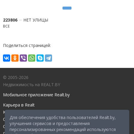
223806
НЕТ УЛИЦЫ
ВСЕ
Поделиться страницей:
© 2005-2026
Недвижимость на REALT.BY
Мобильное приложение Realt.by
Карьера в Realt
Контакты редакции
Для обеспечения удобства пользователей Realt.by,
Справочный центр
улучшения сервисов и предоставления
Служба поддержки
персонализированных рекомендаций используются
Прейскурант