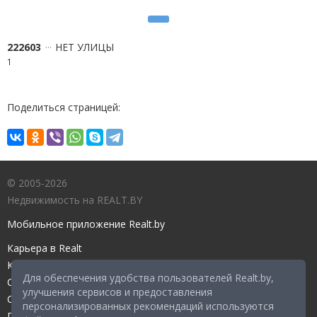
222603
НЕТ УЛИЦЫ
1
Поделиться страницей:
© 2005-2026
Недвижимость на REALT.BY
Мобильное приложение Realt.by
Карьера в Realt
Контакты редакции
Для обеспечения удобства пользователей Realt.by,
Справочный центр
улучшения сервисов и предоставления
Служба поддержки
персонализированных рекомендаций используются
Прейскурант