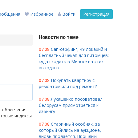
ообщения
Избранное
Войти
Регистрация
Новости по теме
07.08
Сап-серфинг, 49 локаций и
бесплатный чекап для питомцев:
куда сходить в Минске на этих
выходных
07.08
Покупать квартиру с
ремонтом или под ремонт?
07.08
Лукашенко посоветовал
белорусам присмотреться к
ю облегчения
избингу
чтовые индексы
07.08
Старинный особняк, за
который бились на аукционе,
вновь продается. Прошлый