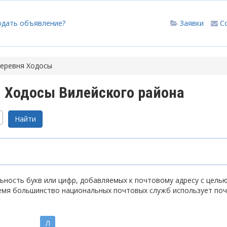
одать объявление?
Заявки
С
еревня Ходосы
 Ходосы Вилейского района
ность букв или цифр, добавляемых к почтовому адресу с цель
емя большинство национальных почтовых служб использует по
Л