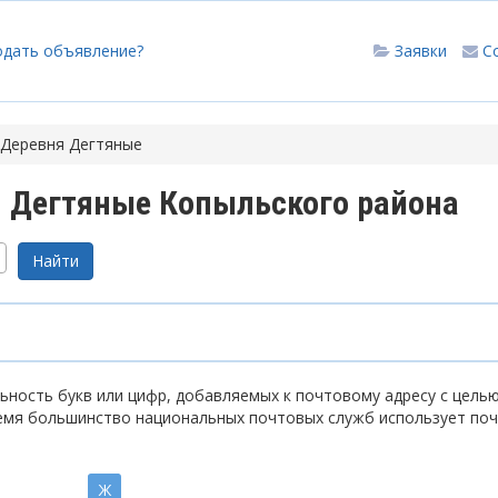
одать объявление?
Заявки
С
Деревня Дегтяные
 Дегтяные Копыльского района
ность букв или цифр, добавляемых к почтовому адресу с цель
емя большинство национальных почтовых служб использует по
Ж