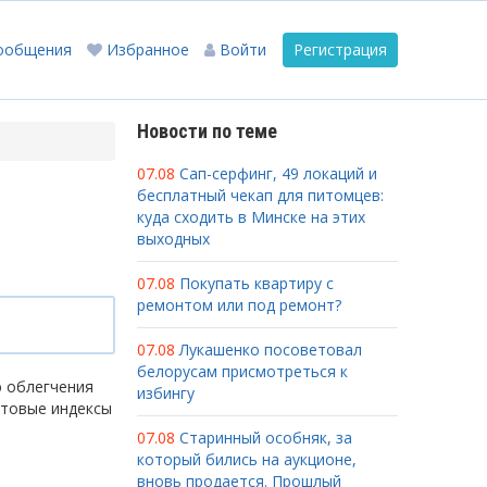
ообщения
Избранное
Войти
Регистрация
Новости по теме
07.08
Сап-серфинг, 49 локаций и
бесплатный чекап для питомцев:
куда сходить в Минске на этих
выходных
07.08
Покупать квартиру с
ремонтом или под ремонт?
07.08
Лукашенко посоветовал
белорусам присмотреться к
ю облегчения
избингу
чтовые индексы
07.08
Старинный особняк, за
который бились на аукционе,
вновь продается. Прошлый