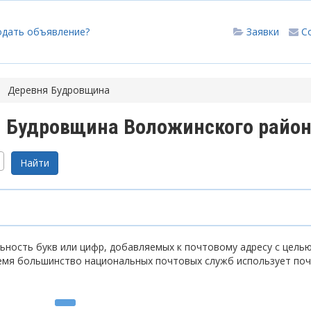
одать объявление?
Заявки
С
Деревня Будровщина
 Будровщина Воложинского райо
ность букв или цифр, добавляемых к почтовому адресу с цель
емя большинство национальных почтовых служб использует по