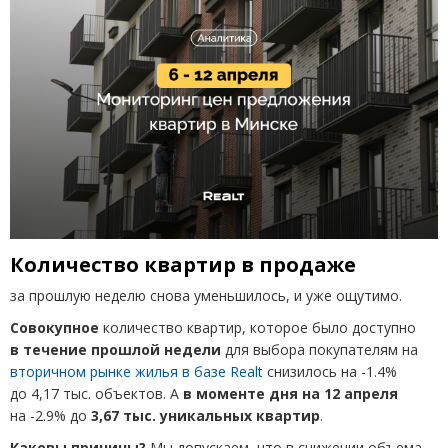
Количество квартир в продаже
за прошлую неделю снова уменьшилось, и уже ощутимо.
Совокупное
количество квартир, которое было доступно
в течение прошлой недели
для выбора покупателям на
вторичном рынке жилья в базе Realt
снизилось на -1.4%
до 4,17 тыс. объектов. А
в моменте дня на 12 апреля
на -2.9% до
3,67
тыс. уникальных квартир
.
Каковы причины?
Мы допускаем, что в снижении объема