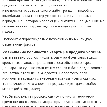
предложения за прошлую неделю может
и не просматриваться какого-либо тренда — подобные
колебания числа квартир уже встречались в прошлые
периоды. Но настораживает еще и значительное уменьшение
количества квартир, вышедших в продажу за прошлую
неделю.
Попробуем порассуждать о возможных причинах двух
отмеченных фактов:
Уменьшение количества квартир в продаже
могло бы
быть вызвано ростом числа продаж на фоне снизившихся
кредитных ставок и провалившегося обменного курса
доллара. Но судя по количеству сделок в базе Кадастрового
агентства, этого не наблюдается. Более того, если
исключить задержку с внесением всех записей о сделках,
то получается, что апрель в продажах идет даже слабее
марта!
(
об этом далее)
Чтобы исключить просадку сделок по чисто технически
причинам
(
например, регистраторы не успевают их вносить
или база сделок не обновилась полностью), мы уточнили