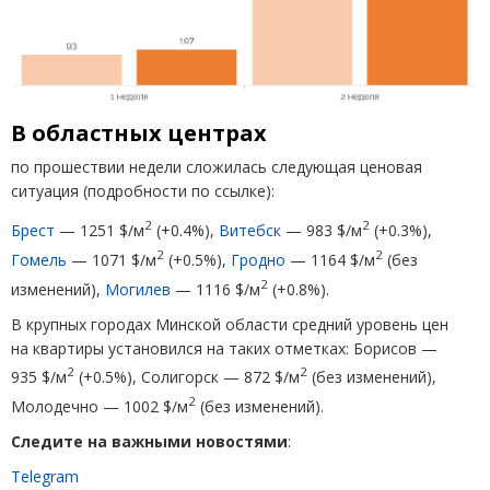
В областных центрах
по прошествии недели сложилась следующая ценовая
ситуация
(
подробности по ссылке):
2
2
Брест
— 1251 $/м
(
+0.4%),
Витебск
— 983 $/м
(
+0.3%),
2
2
Гомель
— 1071 $/м
(
+0.5%),
Гродно
— 1164 $/м
(
без
2
изменений),
Могилев
— 1116 $/м
(
+0.8%).
В крупных городах Минской области средний уровень цен
на квартиры установился на таких отметках: Борисов —
2
2
935 $/м
(
+0.5%), Солигорск — 872 $/м
(
без изменений),
2
Молодечно — 1002 $/м
(
без изменений).
Следите на важными новостями
:
Telegram