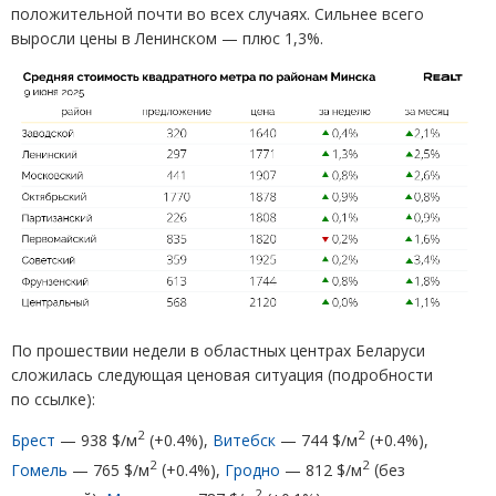
положительной почти во
всех случаях.
Сильнее всего
выросли цены в
Ленинском
— плюс 1,
3
%.
По прошествии недели в областных центрах Беларуси
сложилась следующая ценовая ситуация
(
подробности
по ссылке):
2
2
Брест
— 938 $/м
(
+0.4%),
Витебск
— 744 $/м
(
+0.4%),
2
2
Гомель
— 765 $/м
(
+0.4%),
Гродно
— 812 $/м
(
без
2