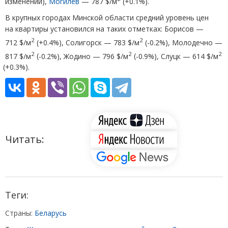
изменений),
Могилев
— 787 $/м
(
+0.1%).
В крупных городах Минской области средний уровень цен
на квартиры установился на таких отметках: Борисов —
2
2
712 $/м
(
+0.4%), Солигорск — 783 $/м
(
-0.2%), Молодечно —
2
2
2
817 $/м
(
-0.2%), Жодино — 796 $/м
(
-0.9%), Слуцк — 614 $/м
(
+0.3%).
Читать:
Теги:
Страны:
Беларусь