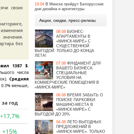
19.04
В Минске пройдут Белорусские
ячи своих
дни дизайна и архитектуры
Акции, скидки, пресс-релизы
ниторинге,
 изменения
08.08
БИЗНЕС-
значения.
АПАРТАМЕНТЫ В
«МИНСК-МИРЕ» С
артира без
СУЩЕСТВЕННОЙ
ВЫГОДОЙ. ТОЛЬКО ДО КОНЦА
ЛЕТА!
07.08
ФУНДАМЕНТ ДЛЯ
вил 1387 $
.
ВАШЕГО БИЗНЕСА:
льшого числа
СПЕЦИАЛЬНЫЕ
УСЛОВИЯ НА
ок).
Средняя
КОММЕРЧЕСКИЕ ПОМЕЩЕНИЯ В
а 0.3% меньше,
«МИНСК-МИРЕ»
06.08
ВРЕМЯ ЗАБЫТЬ О
ПОИСКЕ ПАРКОВКИ:
МАШИНО-МЕСТА В
«МИНСК-МИРЕ» С
ВЫГОДОЙ ДО 20%
04.08
ЛЕТО ВЫГОДНЫХ
ПРЕДЛОЖЕНИЙ В
«МИНСК-МИРЕ». ТОЛЬКО