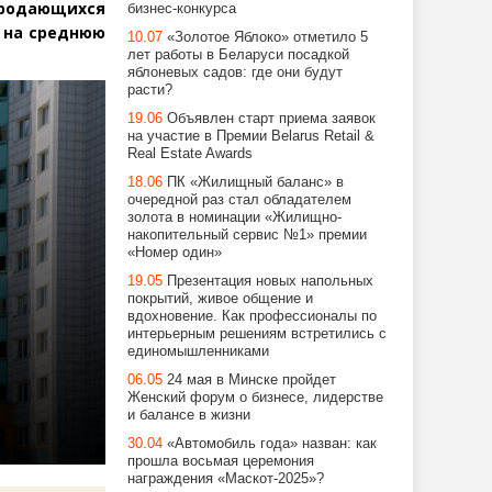
родающихся
бизнес-конкурса
о на среднюю
10.07
«Золотое Яблоко» отметило 5
лет работы в Беларуси посадкой
яблоневых садов: где они будут
расти?
19.06
Объявлен старт приема заявок
на участие в Премии Belarus Retail &
Real Estate Awards
18.06
ПК «Жилищный баланс» в
очередной раз стал обладателем
золота в номинации «Жилищно-
накопительный сервис №1» премии
«Номер один»
19.05
Презентация новых напольных
покрытий, живое общение и
вдохновение. Как профессионалы по
интерьерным решениям встретились с
единомышленниками
06.05
24 мая в Минске пройдет
Женский форум о бизнесе, лидерстве
и балансе в жизни
30.04
«Автомобиль года» назван: как
прошла восьмая церемония
награждения «Маскот-2025»?