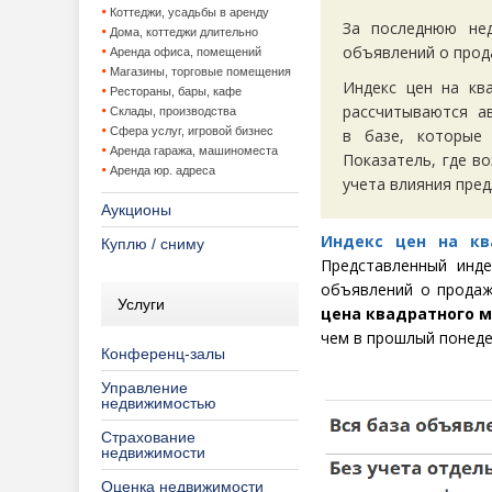
Коттеджи, усадьбы в аренду
За последнюю нед
Дома, коттеджи длительно
объявлений о прод
Аренда офиса, помещений
Магазины, торговые помещения
Индекс цен на кв
Рестораны, бары, кафе
рассчитываются а
Склады, производства
Сфера услуг, игровой бизнес
в базе, которые
Аренда гаража, машиноместа
Показатель, где в
Аренда юр. адреса
учета влияния пре
Аукционы
Индекс цен на кв
Куплю / сниму
Представленный инд
объявлений о продаж
Услуги
цена квадратного м
чем в прошлый понеде
Конференц-залы
Управление
недвижимостью
Страхование
недвижимости
Оценка недвижимости