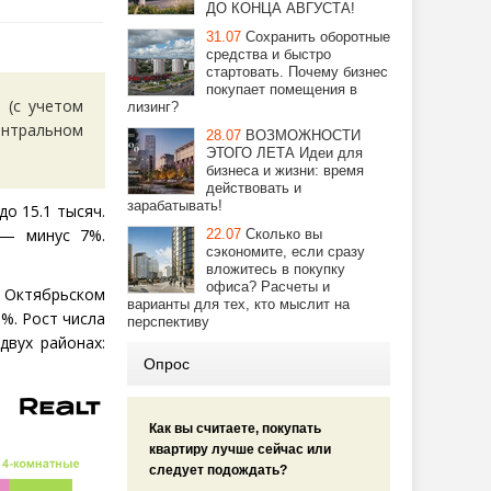
ДО КОНЦА АВГУСТА!
31.07
Сохранить оборотные
средства и быстро
стартовать. Почему бизнес
покупает помещения в
й
(
с учетом
лизинг?
ентральном
28.07
ВОЗМОЖНОСТИ
ЭТОГО ЛЕТА Идеи для
бизнеса и жизни: время
действовать и
зарабатывать!
до 15.1 тысяч.
 — минус 7%.
22.07
Сколько вы
сэкономите, если сразу
вложитесь в покупку
офиса? Расчеты и
Октябрьском
варианты для тех, кто мыслит на
%. Рост числа
перспективу
вух районах:
Опрос
Как вы считаете, покупать
квартиру лучше сейчас или
следует подождать?