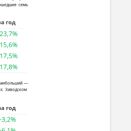
рошедшие семь
 наибольший —
х: Заводском