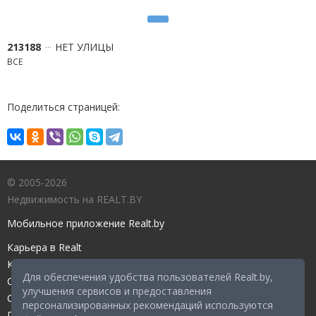
213188
НЕТ УЛИЦЫ
ВСЕ
Поделиться страницей:
© 2005-2026
Недвижимость на REALT.BY
Мобильное приложение Realt.by
Карьера в Realt
Контакты редакции
Для обеспечения удобства пользователей Realt.by,
Справочный центр
улучшения сервисов и предоставления
Служба поддержки
персонализированных рекомендаций используются
Прейскурант