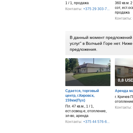
1 / 1, продажа
360 кв.м. 2
сот, ест.ос
Контакты:
+375 29 303-7...
продажа
Контакты:
В данный момент предложений п
услуг" в Волчьей Горе нет. Ни
предложения.
0,8 USD
Сдается, торговый
Аренда м
центр, г.Кировск,
г. Кричев П
159км(Пух)
отопление
Пл. 47 кв.м., 1 / 1,
Контакты:
ест.освещ-е, отопление,
эл-во, аренда
Контакты:
+375 44 576-6...