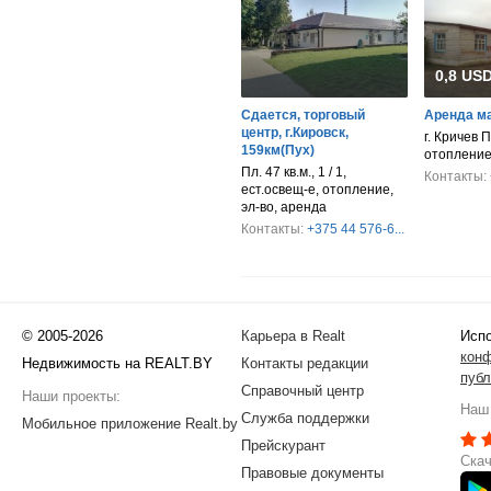
0,8 USD
Сдается, торговый
Аренда м
центр, г.Кировск,
г. Кричев П
159км(Пух)
отопление
Пл. 47 кв.м., 1 / 1,
Контакты:
ест.освещ-е, отопление,
эл-во, аренда
Контакты:
+375 44 576-6...
© 2005-2026
Карьера в Realt
Испо
кон
Недвижимость на REALT.BY
Контакты редакции
публ
Справочный центр
Наши проекты:
Наш 
Служба поддержки
Мобильное приложение Realt.by
Прейскурант
Скач
Правовые документы