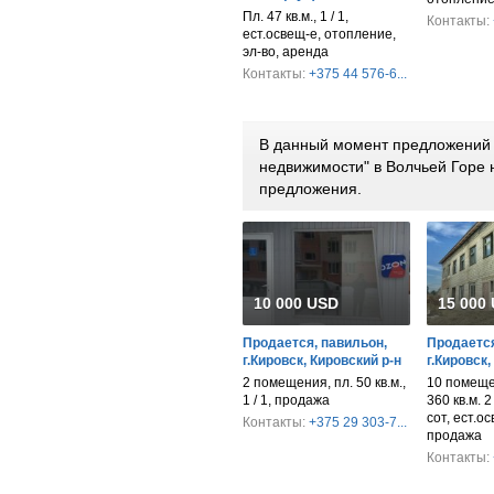
Пл. 47 кв.м., 1 / 1,
Контакты:
ест.освещ-е, отопление,
эл-во, аренда
Контакты:
+375 44 576-6...
В данный момент предложений 
недвижимости" в Волчьей Горе
предложения.
10 000 USD
15 000
Продается, павильон,
Продается
г.Кировск, Кировский р-н
г.Кировск,
2 помещения, пл. 50 кв.м.,
10 помеще
1 / 1, продажа
360 кв.м. 2
сот, ест.ос
Контакты:
+375 29 303-7...
продажа
Контакты: