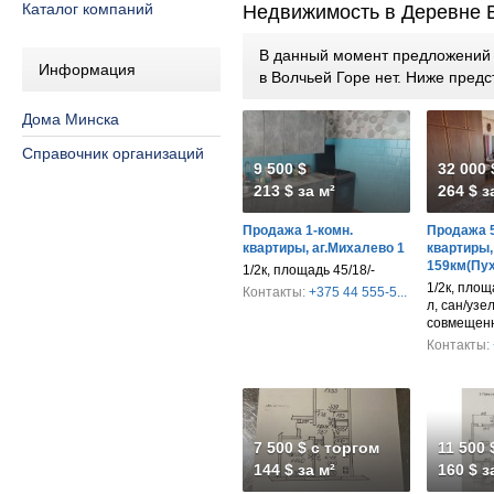
Каталог компаний
Недвижимость в Деревне 
В данный момент предложений п
Информация
в Волчьей Горе нет. Ниже пре
Дома Минска
Справочник организаций
9 500 $
32 000 
213 $ за м²
264 $ з
Продажа 1-комн.
Продажа 5
квартиры, аг.Михалево 1
квартиры,
159км(Пух
1/2к, площадь 45/18/-
1/2к, площ
Контакты:
+375 44 555-5...
л, сан/узел
совмещен
Контакты:
7 500 $ с торгом
11 500 
144 $ за м²
160 $ з