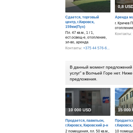
0,8 USD
Сдается, торговый
Аренда м
центр, г.Кировск,
г. Кричев П
159км(Пух)
отопление
Пл. 47 кв.м., 1 / 1,
Контакты:
ест.освещ-е, отопление,
эл-во, аренда
Контакты:
+375 44 576-6...
В данный момент предложений 
услуг" в Волчьей Горе нет. Ни
предложения.
10 000 USD
15 000
Продается, павильон,
Продается
г.Кировск, Кировский р-н
г.Кировск,
2 помещения, пл. 50 кв.м.,
10 помеще