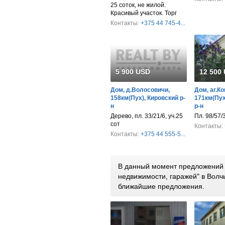
25 соток, не жилой.
Красивый участок. Торг
Контакты:
+375 44 745-4...
5 900 USD
12 500
Дом, д.Волосовичи,
Дом, аг.Ко
158км(Пух), Кировский р-
171км(Пух
н
р-н
Дерево, пл. 33/21/6, уч.25
Пл. 98/57/3
сот
Контакты:
Контакты:
+375 44 555-5...
В данный момент предложений 
недвижимости, гаражей" в Волч
ближайшие предложения.