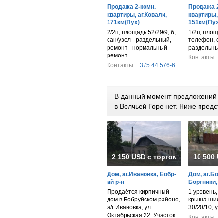
Продажа 2-комн.
Продажа 2
квартиры, аг.Ковали,
квартиры,
171км(Пух)
151км(Пух
2/2п, площадь 52/29/9, б,
1/2п, площ
сан/узел - раздельный,
телефон, с
ремонт - нормальный
раздельн
ремонт
Контакты:
Контакты:
+375 44 576-6...
В данный момент предложений п
в Волчьей Горе нет. Ниже пре
2 150 USD с торгом
10 500
Дом, аг.Ивановка, Бобр-
Дом, аг.Б
ий р-н
Бортники,
Продаётся кирпичный
1 уровень
дом в Бобруйском районе,
крыша шиф
а/г Ивановка, ул.
30/20/10, 
Октябрьская 22. Участок
Контакты: