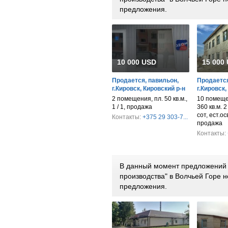
предложения.
10 000 USD
15 000
Продается, павильон,
Продается
г.Кировск, Кировский р-н
г.Кировск,
2 помещения, пл. 50 кв.м.,
10 помеще
1 / 1, продажа
360 кв.м. 2
сот, ест.ос
Контакты:
+375 29 303-7...
продажа
Контакты:
В данный момент предложений п
производства" в Волчьей Горе 
предложения.