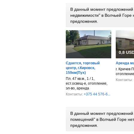
В данный момент предложений 
недвижимости" в Волчьей Горе
предложения.
0,8 USD
Сдается, торговый
Аренда м
центр, г.Кировск,
г. Кричев П
159км(Пух)
отопление
Пл. 47 кв.м., 1 / 1,
Контакты:
ест.освещ-е, отопление,
эл-во, аренда
Контакты:
+375 44 576-6...
В данный момент предложений 
помещений" в Волчьей Горе не
предложения.