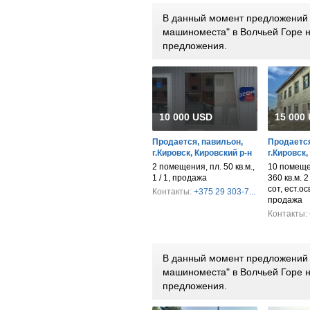
В данный момент предложений п
машиноместа" в Волчьей Горе 
предложения.
10 000 USD
15 000
Продается, павильон,
Продается
г.Кировск, Кировский р-н
г.Кировск,
2 помещения, пл. 50 кв.м.,
10 помеще
1 / 1, продажа
360 кв.м. 2
сот, ест.ос
Контакты:
+375 29 303-7...
продажа
Контакты:
В данный момент предложений п
машиноместа" в Волчьей Горе 
предложения.