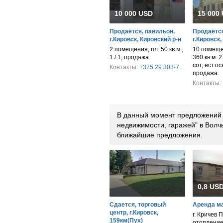
10 000 USD
15 000
Продается, павильон,
Продается
г.Кировск, Кировский р-н
г.Кировск,
2 помещения, пл. 50 кв.м.,
10 помеще
1 / 1, продажа
360 кв.м. 2
сот, ест.ос
Контакты:
+375 29 303-7...
продажа
Контакты:
В данный момент предложений 
недвижимости, гаражей" в Волч
ближайшие предложения.
0,8 USD
Сдается, торговый
Аренда м
центр, г.Кировск,
г. Кричев П
159км(Пух)
отопление