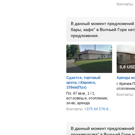
Контакты:
В данный момент предложений п
бары, кафе" в Волчьей Горе не
предложения.
0,8 USD
Сдается, торговый
Аренда м
центр, г.Кировск,
г. Кричев П
159км(Пух)
отопление
Пл. 47 кв.м., 1 / 1,
Контакты:
ест.освещ-е, отопление,
эл-во, аренда
Контакты:
+375 44 576-6...
В данный момент предложений 
производства" в Волчьей Горе 