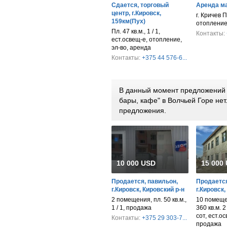
Сдается, торговый
Аренда м
центр, г.Кировск,
г. Кричев П
159км(Пух)
отопление
Пл. 47 кв.м., 1 / 1,
Контакты:
ест.освещ-е, отопление,
эл-во, аренда
Контакты:
+375 44 576-6...
В данный момент предложений 
бары, кафе" в Волчьей Горе не
предложения.
10 000 USD
15 000
Продается, павильон,
Продается
г.Кировск, Кировский р-н
г.Кировск,
2 помещения, пл. 50 кв.м.,
10 помеще
1 / 1, продажа
360 кв.м. 2
сот, ест.ос
Контакты:
+375 29 303-7...
продажа