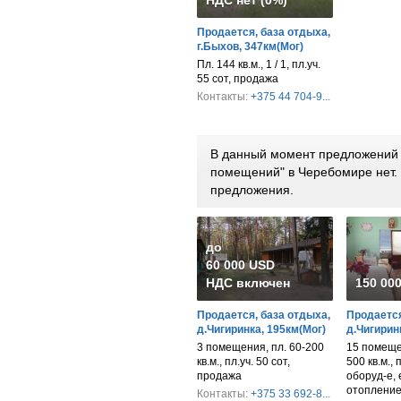
НДС нет (0%)
Продается, база отдыха,
г.Быхов, 347км(Мог)
Пл. 144 кв.м., 1 / 1, пл.уч.
55 сот, продажа
Контакты:
+375 44 704-9...
В данный момент предложений 
помещений" в Черебомире нет.
предложения.
до
60 000 USD
НДС включен
150 00
Продается, база отдыха,
Продается
д.Чигиринка, 195км(Мог)
д.Чигирин
3 помещения, пл. 60-200
15 помеще
кв.м., пл.уч. 50 сот,
500 кв.м., 
продажа
оборуд-е, 
отопление
Контакты:
+375 33 692-8...