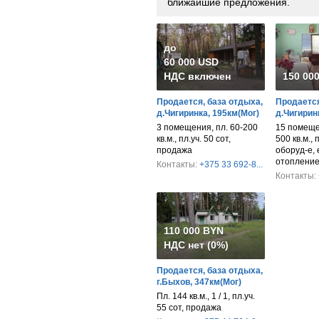
ближайшие предложения.
до
60 000 USD
НДС включен
150 00
Продается, база отдыха,
Продается
д.Чигиринка, 195км(Мог)
д.Чигирин
3 помещения, пл. 60-200
15 помеще
кв.м., пл.уч. 50 сот,
500 кв.м., 
продажа
оборуд-е, 
отопление
Контакты:
+375 33 692-8...
Контакты:
110 000 BYN
НДС нет (0%)
Продается, база отдыха,
г.Быхов, 347км(Мог)
Пл. 144 кв.м., 1 / 1, пл.уч.
55 сот, продажа