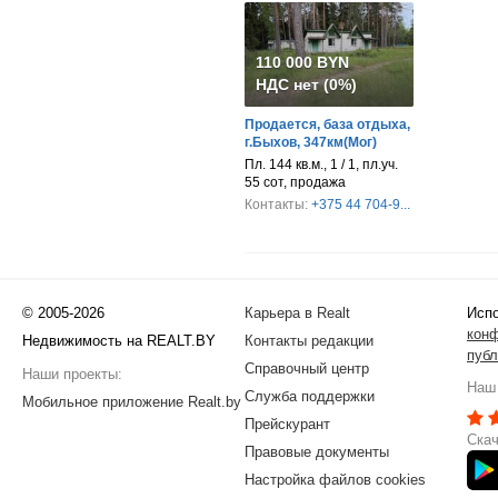
110 000 BYN
НДС нет (0%)
Продается, база отдыха,
г.Быхов, 347км(Мог)
Пл. 144 кв.м., 1 / 1, пл.уч.
55 сот, продажа
Контакты:
+375 44 704-9...
© 2005-2026
Карьера в Realt
Испо
кон
Недвижимость на REALT.BY
Контакты редакции
публ
Справочный центр
Наши проекты:
Наш 
Служба поддержки
Мобильное приложение Realt.by
Прейскурант
Скач
Правовые документы
Настройка файлов cookies