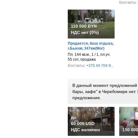
Контакты:
110 000 BYN
НДС нет (0%)
Продается, база отдыха,
г.Быхов, 347км(Мог)
Пл. 144 кв.м., 1 / 1, пл.уч.
55 сот, продажа
Контакты:
+375 44 704-9...
В данный момент предложений 
бары, кафе" в Черебомире нет
предложения.
до
60 000 USD
НДС включен
150 00