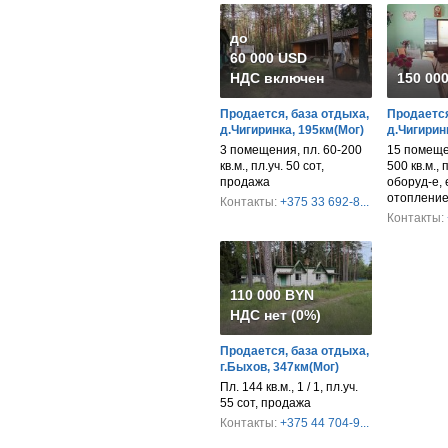
до
60 000 USD
НДС включен
150 00
Продается, база отдыха,
Продается
д.Чигиринка, 195км(Мог)
д.Чигирин
3 помещения, пл. 60-200
15 помеще
кв.м., пл.уч. 50 сот,
500 кв.м., 
продажа
оборуд-е, 
отопление
Контакты:
+375 33 692-8...
Контакты:
110 000 BYN
НДС нет (0%)
Продается, база отдыха,
г.Быхов, 347км(Мог)
Пл. 144 кв.м., 1 / 1, пл.уч.
55 сот, продажа
Контакты:
+375 44 704-9...