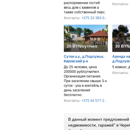
распоряжении гостей
Контакты:
весь дом с камином а
также собственный пирс.
Контакты:
+375 33 383-0...
20 BYN/сут/чел
30 BYN
Сутки а.у., д.Подлужье,
Аренда на 
Кировский р-н
д.Подлужь
До 25 человек, цена
5 комнат, 
200000 руб/сутки/чел.
Контакты:
Организация питания.
При заселении свыше 3-х
суток - уха и коктейль в
день заселения
бесплатно.
Контакты:
+375 44 577-2...
В данный момент предложений 
недвижимости, гаражей" в Чере