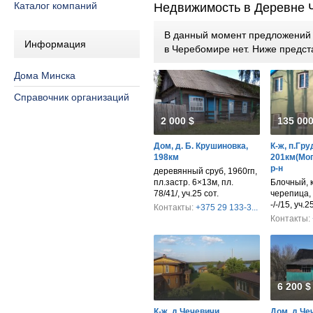
Каталог компаний
Недвижимость в Деревне 
В данный момент предложений п
Информация
в Черебомире нет. Ниже предс
Дома Минска
Справочник организаций
2 000 $
135 000
Дом, д. Б. Крушиновка,
К-ж, п.Гру
198км
201км(Мог
р-н
деревянный сруб, 1960гп,
пл.застр. 6×13м, пл.
Блочный, 
78/41/, уч.25 сот.
черепица, 
-/-/15, уч.2
Контакты:
+375 29 133-3...
Контакты:
6 200 $
К-ж, д.Чечевичи,
Дом, д.Че