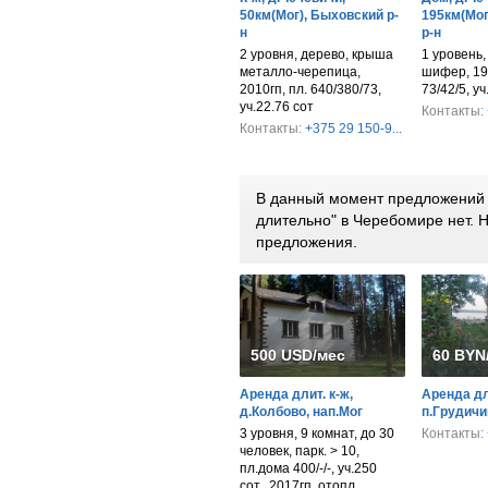
50км(Мог), Быховский р-
195км(Мог
н
р-н
2 уровня, дерево, крыша
1 уровень,
металло-черепица,
шифер, 197
2010гп, пл. 640/380/73,
73/42/5, уч
уч.22.76 сот
Контакты:
Контакты:
+375 29 150-9...
В данный момент предложений 
длительно" в Черебомире нет.
предложения.
500 USD/мес
60 BYN
Аренда длит. к-ж,
Аренда дли
д.Колбово, нап.Мог
п.Грудичи
3 уровня, 9 комнат, до 30
Контакты:
человек, парк. > 10,
пл.дома 400/-/-, уч.250
сот., 2017гп, отопл.