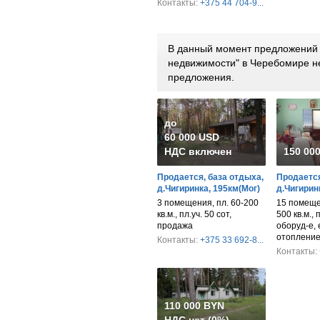
Контакты:
+375 44 704-9...
В данный момент предложений 
недвижимости" в Черебомире н
предложения.
до
60 000 USD
НДС включен
150 00
Продается, база отдыха,
Продается
д.Чигиринка, 195км(Мог)
д.Чигирин
3 помещения, пл. 60-200
15 помеще
кв.м., пл.уч. 50 сот,
500 кв.м., 
продажа
оборуд-е, 
отопление
Контакты:
+375 33 692-8...
Контакты:
110 000 BYN