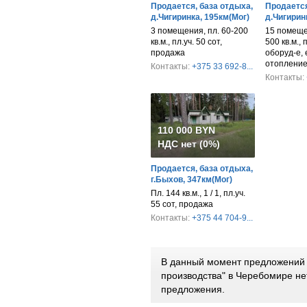
Продается, база отдыха,
Продается
д.Чигиринка, 195км(Мог)
д.Чигирин
3 помещения, пл. 60-200
15 помеще
кв.м., пл.уч. 50 сот,
500 кв.м., 
продажа
оборуд-е, 
отопление
Контакты:
+375 33 692-8...
Контакты:
110 000 BYN
НДС нет (0%)
Продается, база отдыха,
г.Быхов, 347км(Мог)
Пл. 144 кв.м., 1 / 1, пл.уч.
55 сот, продажа
Контакты:
+375 44 704-9...
В данный момент предложений 
производства" в Черебомире н
предложения.