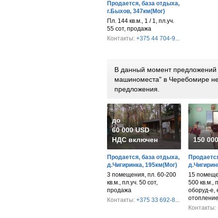
Продается, база отдыха,
г.Быхов, 347км(Мог)
Пл. 144 кв.м., 1 / 1, пл.уч.
55 сот, продажа
Контакты:
+375 44 704-9...
В данный момент предложений п
машиноместа" в Черебомире не
предложения.
до
60 000 USD
НДС включен
150 00
Продается, база отдыха,
Продается
д.Чигиринка, 195км(Мог)
д.Чигирин
3 помещения, пл. 60-200
15 помеще
кв.м., пл.уч. 50 сот,
500 кв.м., 
продажа
оборуд-е, 
отопление
Контакты:
+375 33 692-8...
Контакты: