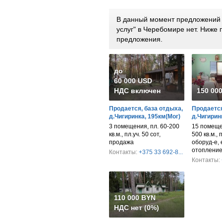
В данный момент предложений 
услуг" в Черебомире нет. Ниже
предложения.
до
60 000 USD
НДС включен
150 00
Продается, база отдыха,
Продается
д.Чигиринка, 195км(Мог)
д.Чигирин
3 помещения, пл. 60-200
15 помеще
кв.м., пл.уч. 50 сот,
500 кв.м., 
продажа
оборуд-е, 
отопление
Контакты:
+375 33 692-8...
Контакты:
110 000 BYN
НДС нет (0%)