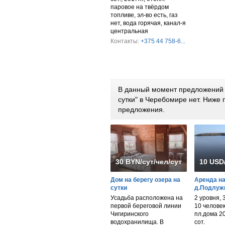
паровое на твёрдом
топливе, эл-во есть, газ
нет, вода горячая, канал-я
центральная
Контакты:
+375 44 758-6...
В данный момент предложений 
сутки" в Черебомире нет. Ниже
предложения.
30 BYN/сут/чел/сут/дом
10 USD
Дом на берегу озера на
Аренда на 
сутки
д.Подлужь
Усадьба расположена на
2 уровня, 
первой береговой линии
10 человек,
Чигиринского
пл.дома 20
водохранилища. В
сот.