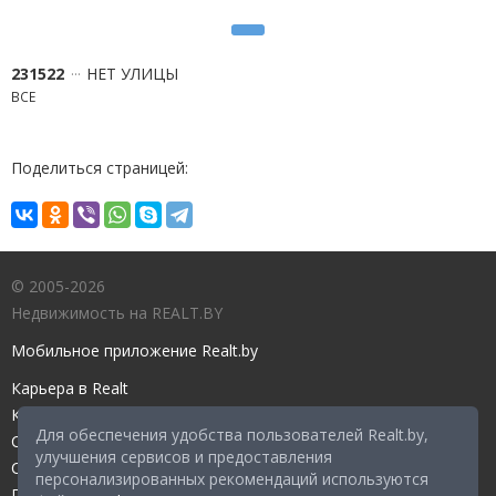
231522
НЕТ УЛИЦЫ
ВСЕ
Поделиться страницей:
© 2005-2026
Недвижимость на REALT.BY
Мобильное приложение Realt.by
Карьера в Realt
Контакты редакции
Для обеспечения удобства пользователей Realt.by,
Справочный центр
улучшения сервисов и предоставления
Служба поддержки
персонализированных рекомендаций используются
Прейскурант