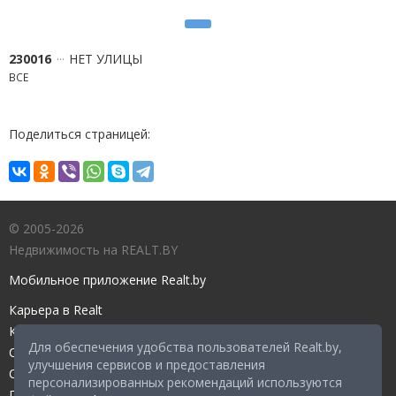
230016
НЕТ УЛИЦЫ
ВСЕ
Поделиться страницей:
© 2005-2026
Недвижимость на REALT.BY
Мобильное приложение Realt.by
Карьера в Realt
Контакты редакции
Для обеспечения удобства пользователей Realt.by,
Справочный центр
улучшения сервисов и предоставления
Служба поддержки
персонализированных рекомендаций используются
Прейскурант