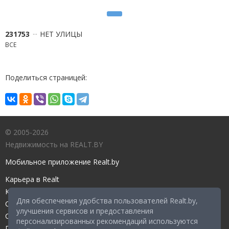
231753
НЕТ УЛИЦЫ
ВСЕ
Поделиться страницей:
© 2005-2026
Недвижимость на REALT.BY
Мобильное приложение Realt.by
Карьера в Realt
Контакты редакции
Для обеспечения удобства пользователей Realt.by,
Справочный центр
улучшения сервисов и предоставления
Служба поддержки
персонализированных рекомендаций используются
Прейскурант