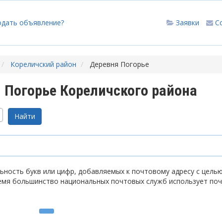
одать объявление?
Заявки
С
Кореличский район
Деревня Погорье
 Погорье Кореличского района
ность букв или цифр, добавляемых к почтовому адресу с цель
емя большинство национальных почтовых служб использует по