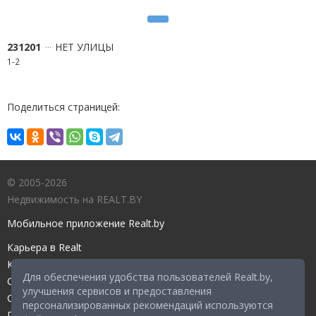
231201
НЕТ УЛИЦЫ
1-2
Поделиться страницей:
© 2005-2026
Недвижимость на REALT.BY
Мобильное приложение Realt.by
Карьера в Realt
Контакты редакции
Для обеспечения удобства пользователей Realt.by,
Справочный центр
улучшения сервисов и предоставления
Служба поддержки
персонализированных рекомендаций используются
Прейскурант