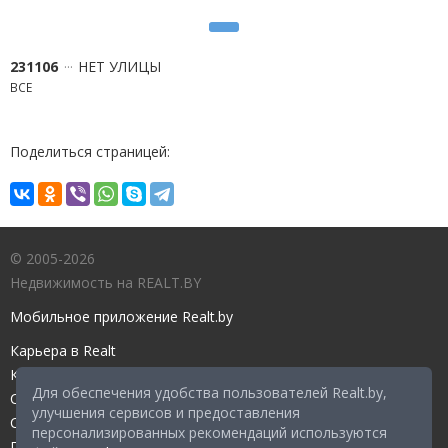
231106
НЕТ УЛИЦЫ
ВСЕ
Поделиться страницей:
© 2005-2026
Недвижимость на REALT.BY
Мобильное приложение Realt.by
Карьера в Realt
Контакты редакции
Для обеспечения удобства пользователей Realt.by,
Справочный центр
улучшения сервисов и предоставления
Служба поддержки
персонализированных рекомендаций используются
Прейскурант