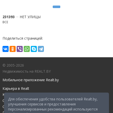
231393
НЕТ УЛИЦЫ
ВСЕ
Поделиться страницей:
© 2005-2026
Недвижимость на REALT.BY
Мобильное приложение Realt.by
Карьера в Realt
Контакты редакции
Для обеспечения удобства пользователей Realt.by,
Справочный центр
улучшения сервисов и предоставления
Служба поддержки
персонализированных рекомендаций используются
Прейскурант