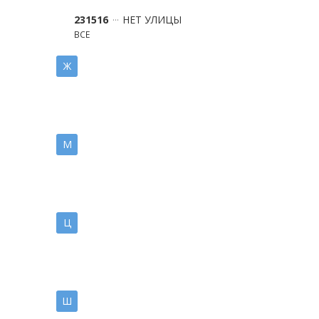
231516
НЕТ УЛИЦЫ
ВСЕ
Ж
М
Ц
Ш