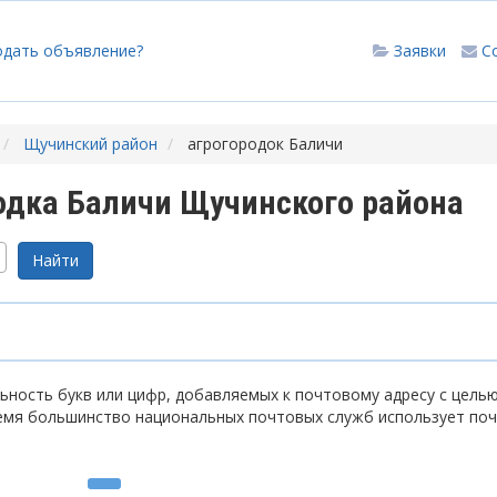
одать объявление?
Заявки
С
Щучинский район
агрогородок Баличи
одка Баличи Щучинского района
ность букв или цифр, добавляемых к почтовому адресу с цель
емя большинство национальных почтовых служб использует по