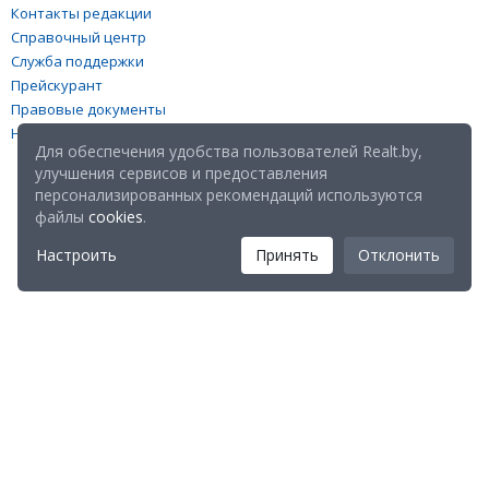
Контакты редакции
Справочный центр
Служба поддержки
Прейскурант
Правовые документы
Настройка файлов cookies
Для обеспечения удобства пользователей Realt.by,
улучшения сервисов и предоставления
персонализированных рекомендаций используются
файлы
cookies
.
Настроить
Принять
Отклонить
Мы в соц. сетях:
Скачайте мобильное приложение Realt Mobile: