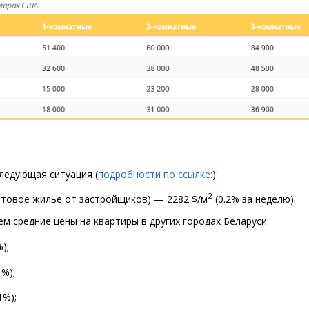
следующая ситуация
(
подробности по ссылке:
):
2
отовое жилье от застройщиков) — 2282 $/м
(
0.2% за неделю).
м средние цены на квартиры в других городах Беларуси:
);
1%);
1%);