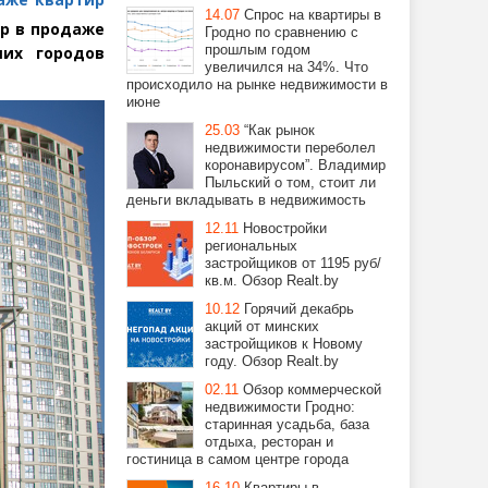
14.07
Спрос на квартиры в
ир в продаже
Гродно по сравнению с
прошлым годом
их городов
увеличился на 34%. Что
происходило на рынке недвижимости в
июне
25.03
“Как рынок
недвижимости переболел
коронавирусом”. Владимир
Пыльский о том, стоит ли
деньги вкладывать в недвижимость
12.11
Новостройки
региональных
застройщиков от 1195 руб/
кв.м. Обзор Realt.by
10.12
Горячий декабрь
акций от минских
застройщиков к Новому
году. Обзор Realt.by
02.11
Обзор коммерческой
недвижимости Гродно:
старинная усадьба, база
отдыха, ресторан и
гостиница в самом центре города
16.10
Квартиры в