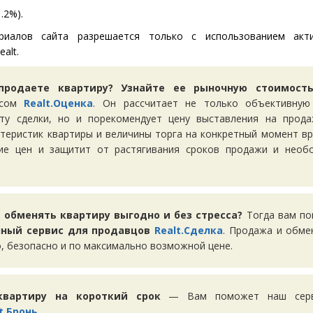
.2%).
риалов сайта разрешается только с использованием акт
alt.
продаете квартиру? Узнайте ее рыночную стоимос
исом
Realt.Оценка
. Он рассчитает не только объективную
ту сделки, но и порекомендует цену выставления на прода
ктеристик квартиры и величины торга на конкретный момент вр
ие цен и защитит от растягивания сроков продажи и необ
 обменять квартиру выгодно и без стресса?
Тогда вам п
ный сервис для продавцов
Realt.Сделка
. Продажа и обме
, безопасно и по максимально возможной цене.
квартиру на короткий срок
— Вам поможет наш серви
t.Бронь