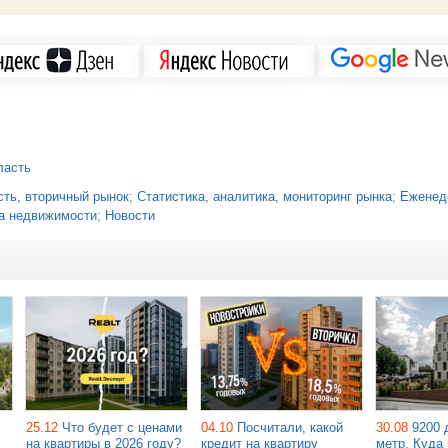
ласть
ть, вторичный рынок
;
Статистика, аналитика, мониторинг рынка
;
Еженед
а недвижимости
;
Новости
25.12
Что будет с ценами
04.10
Посчитали, какой
30.08
9200 
на квартиры в 2026 году?
кредит на квартиру
метр. Куда 