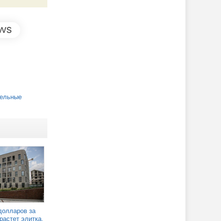
ельные
долларов за
растет элитка,