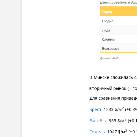
В Минске сложилась 
вторичный рынок
(
+ г
Для сравнения приведе
2
Брест:
1233 $/м
(
+0.3%
2
Витебск:
965 $/м
(
+0.
2
Гомель:
1047 $/м
(
+0.