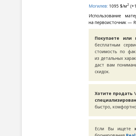
2
Могилев:
1095 $/м
(
+1
Использование мате
на первоисточник — Re
Покупаете или 
бесплатным серв
стоимость по фак
из детальных хара
даст вам пониман
скидок.
Хотите продать \
специализирован
быстро, комфортно
Если Вы ищете
бронирования
Real