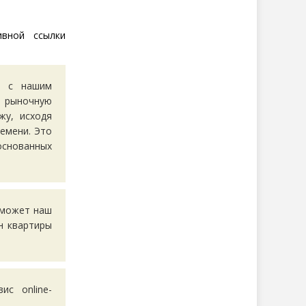
ивной ссылки
ть
с нашим
 рыночную
жу, исходя
емени. Это
основанных
оможет наш
н квартиры
с online-