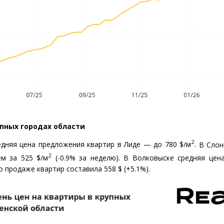
пных городах области
2
едняя цена предложения квартир в Лиде — до 780 $/м
.
В Слон
2
ем за 525 $/м
(
-0.9% за неделю). В Волковыске средняя цен
о продаже квартир составила 558 $
(
+5.1%).