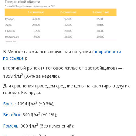
В Минске сложилась следующая ситуация
(
подробности
по ссылке:
):
вторичный рынок
(
+ готовое жилье от застройщиков) —
2
1858 $/м
(
0.4% за неделю).
Для сравнения приведем средние цены на квартиры в других
городах Беларуси:
2
Брест:
1094 $/м
(
+0.3%);
2
Витебск:
840 $/м
(
+0.1%);
2
Гомель:
900 $/м
(
без изменений);
2