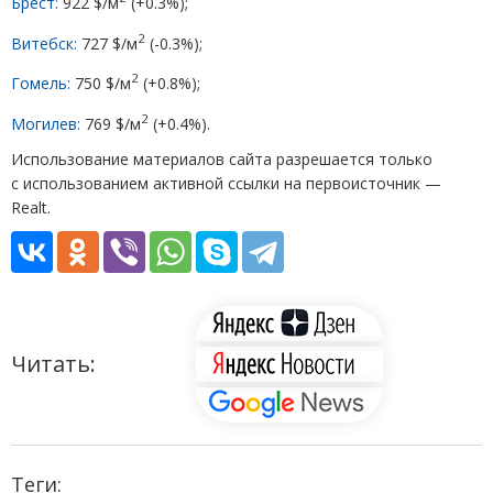
Брест:
922 $/м
(
+0.3%);
2
Витебск:
727 $/м
(
-0.3%);
2
Гомель:
750 $/м
(
+0.8%);
2
Могилев:
769 $/м
(
+0.4%).
Использование материалов сайта разрешается только
с использованием активной ссылки на первоисточник —
Realt.
Читать:
Теги: