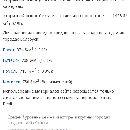
за неделю);
вторичный рынок без учета отдельных новостроек — 1463 $/
2
м
(
-0.1%).
Для сравнения приведем средние цены на квартиры в других
городах Беларуси:
2
Брест:
874 $/м
(
+0.1%);
2
Витебск:
708 $/м
(
+0.1%);
2
Гомель:
718 $/м
(
+0.3%);
2
Могилев:
750 $/м
(
без изменений).
Использование материалов сайта разрешается только
с использованием активной ссылки на первоисточник —
Realt.