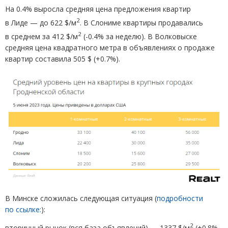
На 0.4% выросла средняя цена предложения квартир
2
в Лиде — до 622 $/м
.
В Слониме квартиры продавались
2
в среднем за 412 $/м
(
-0.4% за неделю). В Волковыске
средняя цена квадратного метра в объявлениях о продаже
квартир составила 505 $
(
+0.7%).
В Минске сложилась следующая ситуация
(
подробности
по ссылке:
):
2
вторичный рынок
(
вся база объявлений) — 1337 $/м
(
+0.8%