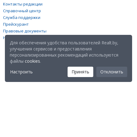
Контакты редакции
Справочный центр
Служба поддержки
Прейскурант
Правовые документы
Настройка файлов cookies
Для обеспечения удобства пользователей Realt.by,
улучшения сервисов и предоставления
персонализированных рекомендаций используются
файлы
cookies
.
Настроить
Принять
Отклонить
Мы в соц. сетях:
Скачайте мобильное приложение Realt Mobile: